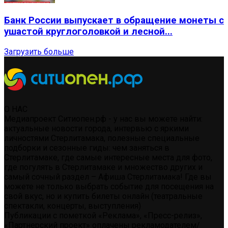
Банк России выпускает в обращение монеты с
ушастой круглоголовкой и лесной...
Загрузить больше
О НАС
Медиапроект Ситиопен.рф - у нас вы можете найти:
актуальные новости города, интервью с яркими
личностями Стерлитамака, полезные специальные
подборки и сезонные гиды: чем заняться в
Стерлитамаке, где самые интересные места для фото,
где погулять в Стерлитамаке и множество других и
самый сочный раздел – Афиша Стерлитамака! Где вы
можете не только выбрать событие для посещения на
свой вкус, но и купить билеты онлайн (театральные
спектакли, концерты, выступления)
Публикации с пометкой «Реклама», «Пресс-релиз»,
«Партнерский проект» оплачены рекламодателем/