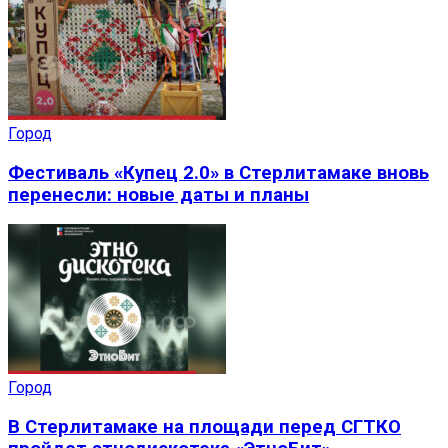
Город
Фестиваль «Купец 2.0» в Стерлитамаке вновь
перенесли: новые даты и планы
Город
В Стерлитамаке на площади перед СГТКО