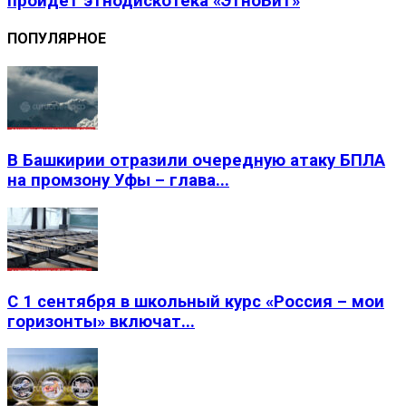
пройдет этнодискотека «ЭтноБит»
ПОПУЛЯРНОЕ
В Башкирии отразили очередную атаку БПЛА
на промзону Уфы – глава...
С 1 сентября в школьный курс «Россия – мои
горизонты» включат...