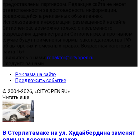
предоставлены партнером. Редакция сайта не несет
ответственности за достоверность информации,
содержащейся в рекламных объявлениях.
Использование информации, размещенной на сайте
Ситиопен.рф, возможно только с письменного
разрешения администрации Ситиопен.рф, в противном
случае будут применены нормы законодательства РФ
об авторских и смежных правах. Возрастная категория
сайта 16+.
Свяжитесь с нами:
redaktor@cityopen.ru
Следуйте за нами
Реклама на сайте
Предложить событие
© 2004-2026, «CITYOPEN.RU»
Читать еще
В Стерлитамаке на ул. Худайбердина заменят
один из дорожных знаков