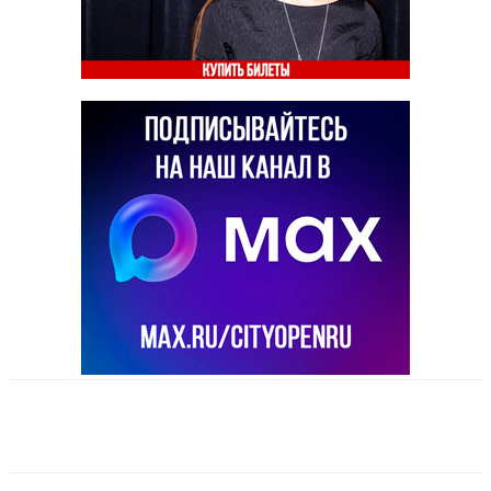
VK
Telegram
Email
Copy URL