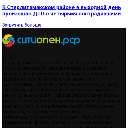
В Стерлитамакском районе в выходной день
произошло ДТП с четырьмя пострадавшими
Загрузить больше
О НАС
Медиапроект Ситиопен.рф - у нас вы можете найти:
актуальные новости города, интервью с яркими
личностями Стерлитамака, полезные специальные
подборки и сезонные гиды: чем заняться в
Стерлитамаке, где самые интересные места для фото,
где погулять в Стерлитамаке и множество других и
самый сочный раздел – Афиша Стерлитамака! Где вы
можете не только выбрать событие для посещения на
свой вкус, но и купить билеты онлайн (театральные
спектакли, концерты, выступления)
Публикации с пометкой «Реклама», «Пресс-релиз»,
«Партнерский проект» оплачены рекламодателем/
предоставлены партнером. Редакция сайта не несет