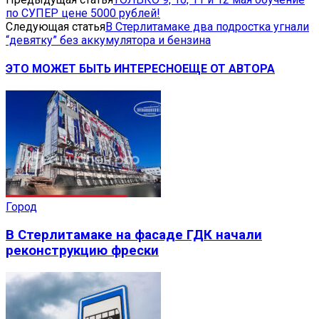
по СУПЕР цене 5000 рублей!
Следующая статья
В Стерлитамаке два подростка угнали
“девятку” без аккумулятора и бензина
ЭТО МОЖЕТ БЫТЬ ИНТЕРЕСНО
ЕЩЕ ОТ АВТОРА
Город
В Стерлитамаке на фасаде ГДК начали
реконструкцию фрески