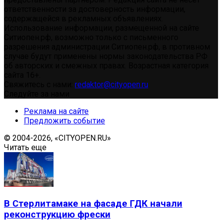
ответственности за достоверность информации,
содержащейся в рекламных объявлениях.
Использование информации, размещенной на сайте
Ситиопен.рф, возможно только с письменного
разрешения администрации Ситиопен.рф, в противном
случае будут применены нормы законодательства РФ
об авторских и смежных правах. Возрастная категория
сайта 16+.
Свяжитесь с нами:
redaktor@cityopen.ru
Следуйте за нами
Реклама на сайте
Предложить событие
© 2004-2026, «CITYOPEN.RU»
Читать еще
В Стерлитамаке на фасаде ГДК начали
реконструкцию фрески