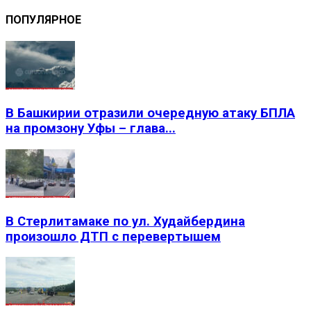
ПОПУЛЯРНОЕ
В Башкирии отразили очередную атаку БПЛА
на промзону Уфы – глава...
В Стерлитамаке по ул. Худайбердина
произошло ДТП с перевертышем