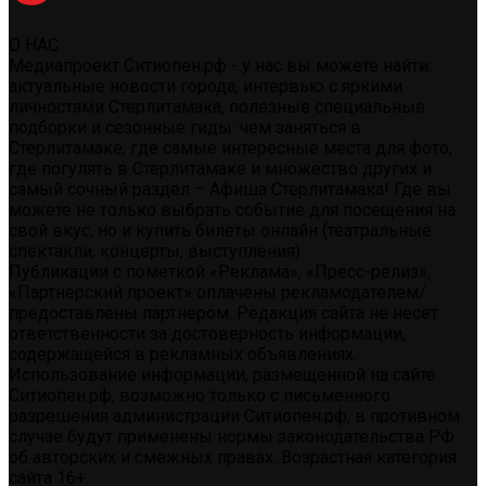
О НАС
Медиапроект Ситиопен.рф - у нас вы можете найти:
актуальные новости города, интервью с яркими
личностями Стерлитамака, полезные специальные
подборки и сезонные гиды: чем заняться в
Стерлитамаке, где самые интересные места для фото,
где погулять в Стерлитамаке и множество других и
самый сочный раздел – Афиша Стерлитамака! Где вы
можете не только выбрать событие для посещения на
свой вкус, но и купить билеты онлайн (театральные
спектакли, концерты, выступления)
Публикации с пометкой «Реклама», «Пресс-релиз»,
«Партнерский проект» оплачены рекламодателем/
предоставлены партнером. Редакция сайта не несет
ответственности за достоверность информации,
содержащейся в рекламных объявлениях.
Использование информации, размещенной на сайте
Ситиопен.рф, возможно только с письменного
разрешения администрации Ситиопен.рф, в противном
случае будут применены нормы законодательства РФ
об авторских и смежных правах. Возрастная категория
сайта 16+.