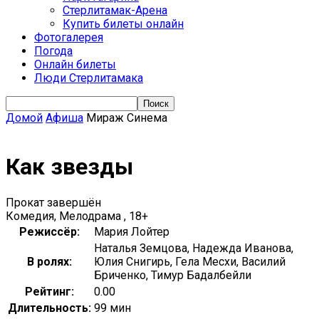
Стерлитамак-Арена
Купить билеты онлайн
Фотогалерея
Погода
Онлайн билеты
Люди Стерлитамака
Домой
Афиша
Мираж Синема
Как звезды
Прокат завершён
Комедия, Мелодрама , 18+
Режиссёр:
Мария Лойтер
Наталья Земцова, Надежда Иванова,
В ролях:
Юлия Снигирь, Гела Месхи, Василий
Бриченко, Тимур Бадалбейли
Рейтинг:
0.00
Длительность:
99 мин