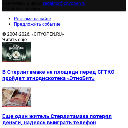
Свяжитесь с нами:
redaktor@cityopen.ru
Следуйте за нами
Реклама на сайте
Предложить событие
© 2004-2026, «CITYOPEN.RU»
Читать еще
В Стерлитамаке на площади перед СГТКО
пройдет этнодискотека «ЭтноБит»
Еще один житель Стерлитамака потерял
деньги, надеясь выиграть телефон