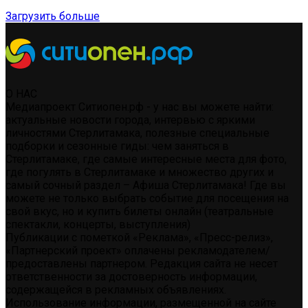
Загрузить больше
О НАС
Медиапроект Ситиопен.рф - у нас вы можете найти:
актуальные новости города, интервью с яркими
личностями Стерлитамака, полезные специальные
подборки и сезонные гиды: чем заняться в
Стерлитамаке, где самые интересные места для фото,
где погулять в Стерлитамаке и множество других и
самый сочный раздел – Афиша Стерлитамака! Где вы
можете не только выбрать событие для посещения на
свой вкус, но и купить билеты онлайн (театральные
спектакли, концерты, выступления)
Публикации с пометкой «Реклама», «Пресс-релиз»,
«Партнерский проект» оплачены рекламодателем/
предоставлены партнером. Редакция сайта не несет
ответственности за достоверность информации,
содержащейся в рекламных объявлениях.
Использование информации, размещенной на сайте