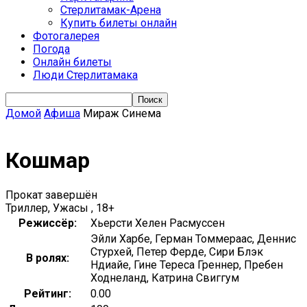
Стерлитамак-Арена
Купить билеты онлайн
Фотогалерея
Погода
Онлайн билеты
Люди Стерлитамака
Домой
Афиша
Мираж Синема
Кошмар
Прокат завершён
Триллер, Ужасы , 18+
Режиссёр:
Хьерсти Хелен Расмуссен
Эйли Харбе, Герман Томмераас, Деннис
Стурхей, Петер Ферде, Сири Блэк
В ролях:
Ндиайе, Гине Тереса Греннер, Пребен
Ходнеланд, Катрина Свиггум
Рейтинг:
0.00