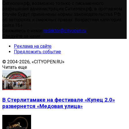
Ситиопен.рф, возможно только с письменного
разрешения администрации Ситиопен.рф, в противном
случае будут применены нормы законодательства РФ
об авторских и смежных правах. Возрастная категория
сайта 16+.
Свяжитесь с нами:
redaktor@cityopen.ru
Следуйте за нами
Реклама на сайте
Предложить событие
© 2004-2026, «CITYOPEN.RU»
Читать еще
В Стерлитамаке на фестивале «Купец 2.0»
развернется «Медовая улица»