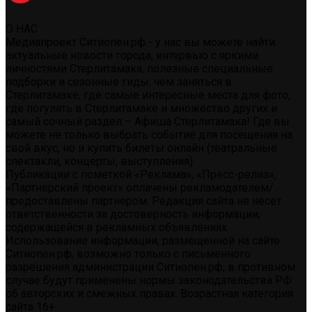
О НАС
Медиапроект Ситиопен.рф - у нас вы можете найти:
актуальные новости города, интервью с яркими
личностями Стерлитамака, полезные специальные
подборки и сезонные гиды: чем заняться в
Стерлитамаке, где самые интересные места для фото,
где погулять в Стерлитамаке и множество других и
самый сочный раздел – Афиша Стерлитамака! Где вы
можете не только выбрать событие для посещения на
свой вкус, но и купить билеты онлайн (театральные
спектакли, концерты, выступления)
Публикации с пометкой «Реклама», «Пресс-релиз»,
«Партнерский проект» оплачены рекламодателем/
предоставлены партнером. Редакция сайта не несет
ответственности за достоверность информации,
содержащейся в рекламных объявлениях.
Использование информации, размещенной на сайте
Ситиопен.рф, возможно только с письменного
разрешения администрации Ситиопен.рф, в противном
случае будут применены нормы законодательства РФ
об авторских и смежных правах. Возрастная категория
сайта 16+.