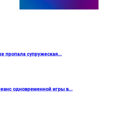
ке пропала супружеская...
сеанс одновременной игры в...