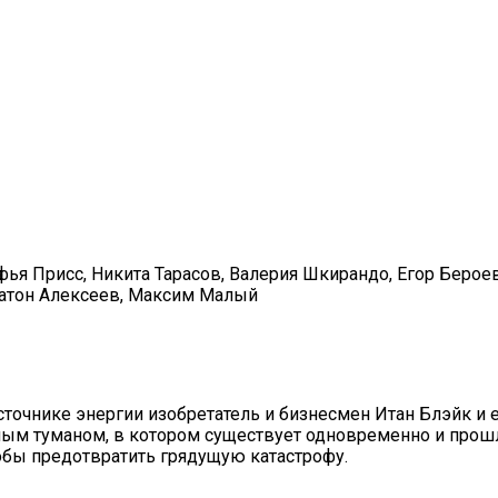
ья Присс, Никита Тарасов, Валерия Шкирандо, Егор Бероев
латон Алексеев, Максим Малый
сточнике энергии изобретатель и бизнесмен Итан Блэйк и 
ным туманом, в котором существует одновременно и прошло
тобы предотвратить грядущую катастрофу.