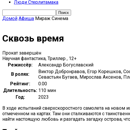
Люди Стерлитамака
Домой
Афиша
Мираж Синема
Сквозь время
Прокат завершён
Научная фантастика, Триллер , 12+
Режиссёр:
Александр Богуславский
Виктор Добронравов, Егор Корешков, Соф
В ролях:
Севастьян Бугаев, Мирослав Аксенов, П
Рейтинг:
0.00
Длительность:
110 мин
Год:
2023
В ходе испытаний сверхскоростного самолета на новом и
отмеченном на картах. Там они сталкиваются с таинствен
найти настоящую любовь и разгадать загадку острова, ч