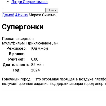
Люди Стерлитамака
Домой
Афиша
Мираж Синема
Супергонки
Прокат завершён
Мультфильм, Приключение , 6+
Режиссёр:
Юй Чжон
В ролях:
Рейтинг:
0.00
Длительность:
85 мин
Год:
2024
Гоночный город — это огромная парящая в воздухе плат
получает срочное задание: поддерживающая город энерги
Поделиться
VK
Telegram
Ema