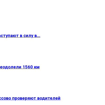
тупают в силу в...
реодолели 1560 км
ассово проверяют водителей