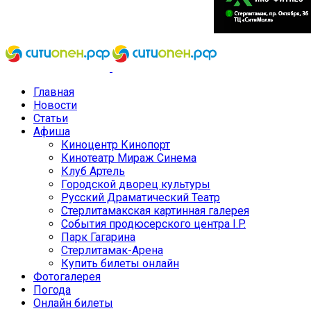
Главная
Новости
Статьи
Афиша
Киноцентр Кинопорт
Кинотеатр Мираж Синема
Клуб Артель
Городской дворец культуры
Русский Драматический Театр
Стерлитамакская картинная галерея
События продюсерского центра I.P.
Парк Гагарина
Стерлитамак-Арена
Купить билеты онлайн
Фотогалерея
Погода
Онлайн билеты