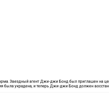
форма. Звездный агент Джи-джи Бонд был приглашен на це
я была украдена, и теперь Джи-джи Бонд должен восстано
il
Copy URL