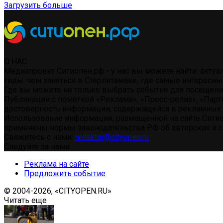
Загрузить больше
О НАС
Медиапроект Ситиопен.рф - у нас вы можете найти: акту
гиды: чем заняться в Стерлитамаке, где самые интересны
Где вы можете не только выбрать событие для посещения 
Публикации с пометкой «Реклама», «Пресс-релиз», «Парт
достоверность информации, содержащейся в рекламных 
Использование информации, размещенной на сайте Ситио
применены нормы законодательства РФ об авторских и см
Свяжитесь с нами:
redaktor@cityopen.ru
Следуйте за нами
Реклама на сайте
Предложить событие
© 2004-2026, «CITYOPEN.RU»
Читать еще