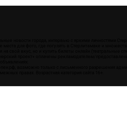
альные новости города, интервью с яркими личностями Ст
е места для фото, где погулять в Стерлитамаке и множес
на свой вкус, но и купить билеты онлайн (театральные сп
нерский проект» оплачены рекламодателем/предоставлены 
объявлениях.
пен.рф, возможно только с письменного разрешения админ
ежных правах. Возрастная категория сайта 16+.