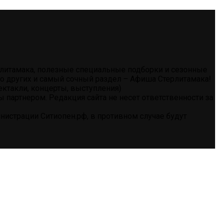
ерлитамака, полезные специальные подборки и сезонные
тво других и самый сочный раздел – Афиша Стерлитамака!
ектакли, концерты, выступления)
партнером. Редакция сайта не несет ответственности за
истрации Ситиопен.рф, в противном случае будут