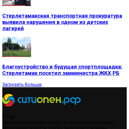
Стерлитамакская транспортная прокуратура
выявила нарушения в одном из детских
лагерей
Благоустройство и будущая спортплощадка:
Стерлитамак посетил замминистра ЖКХ РБ
Загрузить больше
О НАС
Медиапроект Ситиопен.рф - у нас вы можете найти:
актуальные новости города, интервью с яркими