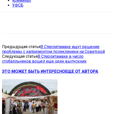
криминал
УФСБ
VK
Telegram
Email
Copy URL
Предыдущая статья
В Стерлитамаке ищут решение
проблемы с капремонтом поликлиники на Советской
Следующая статья
В Стерлитамаке в число
стобалльников вошел еще один выпускник
ЭТО МОЖЕТ БЫТЬ ИНТЕРЕСНО
ЕЩЕ ОТ АВТОРА