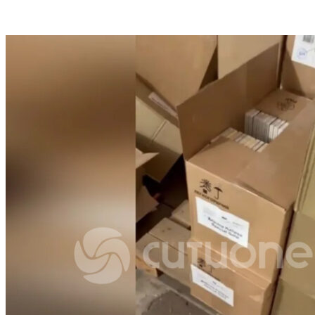
VK
Telegram
Email
Copy URL