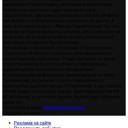
личностями Стерлитамака, полезные специальные
подборки и сезонные гиды: чем заняться в
Стерлитамаке, где самые интересные места для фото,
где погулять в Стерлитамаке и множество других и
самый сочный раздел – Афиша Стерлитамака! Где вы
можете не только выбрать событие для посещения на
свой вкус, но и купить билеты онлайн (театральные
спектакли, концерты, выступления)
Публикации с пометкой «Реклама», «Пресс-релиз»,
«Партнерский проект» оплачены рекламодателем/
предоставлены партнером. Редакция сайта не несет
ответственности за достоверность информации,
содержащейся в рекламных объявлениях.
Использование информации, размещенной на сайте
Ситиопен.рф, возможно только с письменного
разрешения администрации Ситиопен.рф, в противном
случае будут применены нормы законодательства РФ
об авторских и смежных правах. Возрастная категория
сайта 16+.
Свяжитесь с нами:
redaktor@cityopen.ru
Следуйте за нами
Реклама на сайте