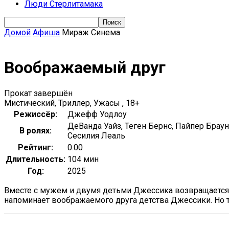
Люди Стерлитамака
Домой
Афиша
Мираж Синема
Воображаемый друг
Прокат завершён
Мистический, Триллер, Ужасы , 18+
Режиссёр:
Джефф Уодлоу
ДеВанда Уайз, Теген Бернс, Пайпер Браун
В ролях:
Сесилия Леаль
Рейтинг:
0.00
Длительность:
104 мин
Год:
2025
Вместе с мужем и двумя детьми Джессика возвращается 
напоминает воображаемого друга детства Джессики. Но т