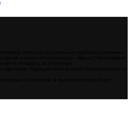
о
ерлитамака, полезные специальные подборки и сезонные
тво других и самый сочный раздел – Афиша Стерлитамака!
ектакли, концерты, выступления)
партнером. Редакция сайта не несет ответственности за
истрации Ситиопен.рф, в противном случае будут