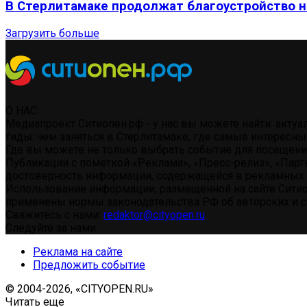
В Стерлитамаке продолжат благоустройство н
Загрузить больше
О НАС
Медиапроект Ситиопен.рф - у нас вы можете найти: акту
гиды: чем заняться в Стерлитамаке, где самые интересны
Где вы можете не только выбрать событие для посещения 
Публикации с пометкой «Реклама», «Пресс-релиз», «Парт
достоверность информации, содержащейся в рекламных 
Использование информации, размещенной на сайте Ситио
применены нормы законодательства РФ об авторских и см
Свяжитесь с нами:
redaktor@cityopen.ru
Следуйте за нами
Реклама на сайте
Предложить событие
© 2004-2026, «CITYOPEN.RU»
Читать еще