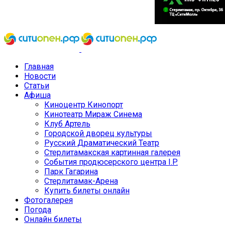
Главная
Новости
Статьи
Афиша
Киноцентр Кинопорт
Кинотеатр Мираж Синема
Клуб Артель
Городской дворец культуры
Русский Драматический Театр
Стерлитамакская картинная галерея
События продюсерского центра I.P.
Парк Гагарина
Стерлитамак-Арена
Купить билеты онлайн
Фотогалерея
Погода
Онлайн билеты