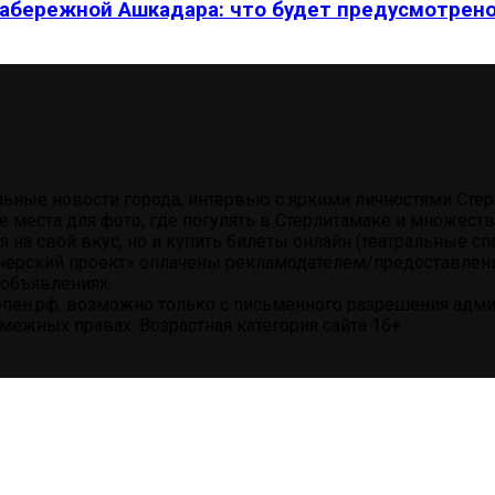
абережной Ашкадара: что будет предусмотрен
альные новости города, интервью с яркими личностями Ст
е места для фото, где погулять в Стерлитамаке и множес
на свой вкус, но и купить билеты онлайн (театральные сп
нерский проект» оплачены рекламодателем/предоставлены 
объявлениях.
пен.рф, возможно только с письменного разрешения админ
ежных правах. Возрастная категория сайта 16+.