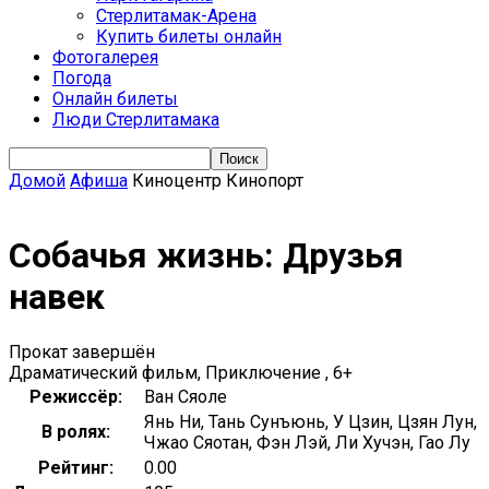
Стерлитамак-Арена
Купить билеты онлайн
Фотогалерея
Погода
Онлайн билеты
Люди Стерлитамака
Домой
Афиша
Киноцентр Кинопорт
Собачья жизнь: Друзья
навек
Прокат завершён
Драматический фильм, Приключение , 6+
Режиссёр:
Ван Сяоле
Янь Ни, Тань Сунъюнь, У Цзин, Цзян Лун,
В ролях:
Чжао Сяотан, Фэн Лэй, Ли Хучэн, Гао Лу
Рейтинг:
0.00