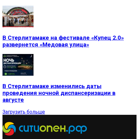
В Стерлитамаке на фестивале «Купец 2.0»
развернется «Медовая улица»
В Стерлитамаке изменились даты
проведения ночной диспансеризации в
августе
Загрузить больше