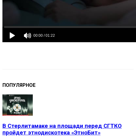
VK
Telegram
Email
Copy URL
ПОПУЛЯРНОЕ
В Стерлитамаке на площади перед СГТКО
пройдет этнодискотека «ЭтноБит»