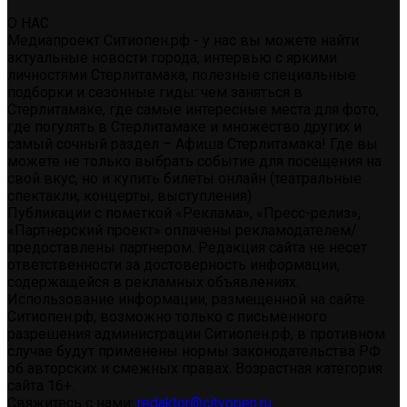
О НАС
Медиапроект Ситиопен.рф - у нас вы можете найти:
актуальные новости города, интервью с яркими
личностями Стерлитамака, полезные специальные
подборки и сезонные гиды: чем заняться в
Стерлитамаке, где самые интересные места для фото,
где погулять в Стерлитамаке и множество других и
самый сочный раздел – Афиша Стерлитамака! Где вы
можете не только выбрать событие для посещения на
свой вкус, но и купить билеты онлайн (театральные
спектакли, концерты, выступления)
Публикации с пометкой «Реклама», «Пресс-релиз»,
«Партнерский проект» оплачены рекламодателем/
предоставлены партнером. Редакция сайта не несет
ответственности за достоверность информации,
содержащейся в рекламных объявлениях.
Использование информации, размещенной на сайте
Ситиопен.рф, возможно только с письменного
разрешения администрации Ситиопен.рф, в противном
случае будут применены нормы законодательства РФ
об авторских и смежных правах. Возрастная категория
сайта 16+.
Свяжитесь с нами:
redaktor@cityopen.ru