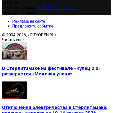
сайта 16+.
Свяжитесь с нами:
redaktor@cityopen.ru
Следуйте за нами
Реклама на сайте
Предложить событие
© 2004-2026, «CITYOPEN.RU»
Читать еще
В Стерлитамаке на фестивале «Купец 2.0»
развернется «Медовая улица»
Отключения электричества в Стерлитамаке: