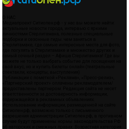
О НАС
Медиапроект Ситиопен.рф - у нас вы можете найти:
актуальные новости города, интервью с яркими
личностями Стерлитамака, полезные специальные
подборки и сезонные гиды: чем заняться в
Стерлитамаке, где самые интересные места для фото,
где погулять в Стерлитамаке и множество других и
самый сочный раздел – Афиша Стерлитамака! Где вы
можете не только выбрать событие для посещения на
свой вкус, но и купить билеты онлайн (театральные
спектакли, концерты, выступления)
Публикации с пометкой «Реклама», «Пресс-релиз»,
«Партнерский проект» оплачены рекламодателем/
предоставлены партнером. Редакция сайта не несет
ответственности за достоверность информации,
содержащейся в рекламных объявлениях.
Использование информации, размещенной на сайте
Ситиопен.рф, возможно только с письменного
разрешения администрации Ситиопен.рф, в противном
случае будут применены нормы законодательства РФ
об авторских и смежных правах. Возрастная категория