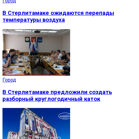
Город
В Стерлитамаке ожидаются перепады
температуры воздуха
Город
В Стерлитамаке предложили создать
разборный круглогодичный каток