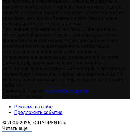
где погулять в Стерлитамаке и множество других и
самый сочный раздел – Афиша Стерлитамака! Где вы
можете не только выбрать событие для посещения на
свой вкус, но и купить билеты онлайн (театральные
спектакли, концерты, выступления)
Публикации с пометкой «Реклама», «Пресс-релиз»,
«Партнерский проект» оплачены рекламодателем/
предоставлены партнером. Редакция сайта не несет
ответственности за достоверность информации,
содержащейся в рекламных объявлениях.
Использование информации, размещенной на сайте
Ситиопен.рф, возможно только с письменного
разрешения администрации Ситиопен.рф, в противном
случае будут применены нормы законодательства РФ
об авторских и смежных правах. Возрастная категория
сайта 16+.
Свяжитесь с нами:
redaktor@cityopen.ru
Следуйте за нами
Реклама на сайте
Предложить событие
© 2004-2026, «CITYOPEN.RU»
Читать еще