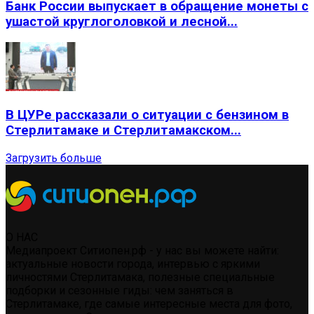
Банк России выпускает в обращение монеты с
ушастой круглоголовкой и лесной...
В ЦУРе рассказали о ситуации с бензином в
Стерлитамаке и Стерлитамакском...
Загрузить больше
О НАС
Медиапроект Ситиопен.рф - у нас вы можете найти:
актуальные новости города, интервью с яркими
личностями Стерлитамака, полезные специальные
подборки и сезонные гиды: чем заняться в
Стерлитамаке, где самые интересные места для фото,