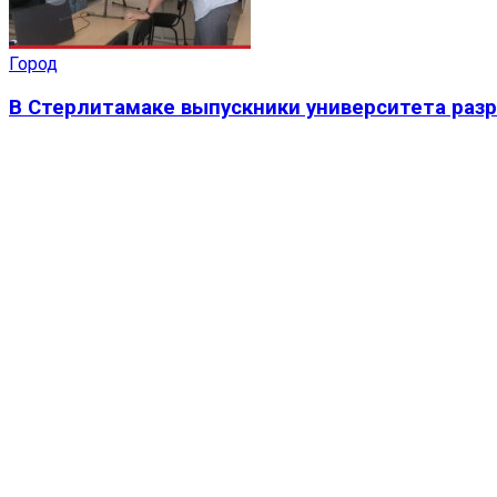
Город
В Стерлитамаке выпускники университета раз