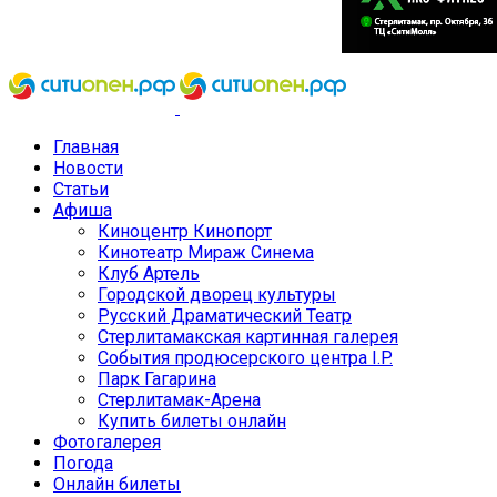
Главная
Новости
Статьи
Афиша
Киноцентр Кинопорт
Кинотеатр Мираж Синема
Клуб Артель
Городской дворец культуры
Русский Драматический Театр
Стерлитамакская картинная галерея
События продюсерского центра I.P.
Парк Гагарина
Стерлитамак-Арена
Купить билеты онлайн
Фотогалерея
Погода
Онлайн билеты