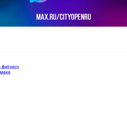
il
Copy URL
о фитнесу
амаке