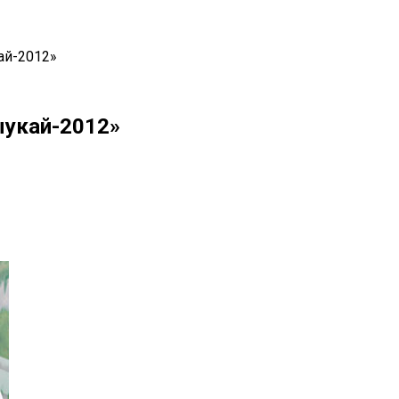
ай-2012»
ыукай-2012»
il
Copy URL