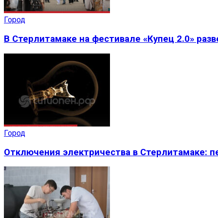
Город
В Стерлитамаке на фестивале «Купец 2.0» раз
Город
Отключения электричества в Стерлитамаке: пе