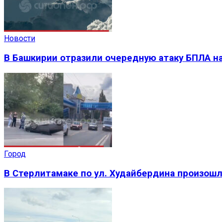
Новости
В Башкирии отразили очередную атаку БПЛА на
Город
В Стерлитамаке по ул. Худайбердина произош