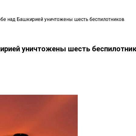
ебе над Башкирией уничтожены шесть беспилотников
кирией уничтожены шесть беспилотни
il
Copy URL