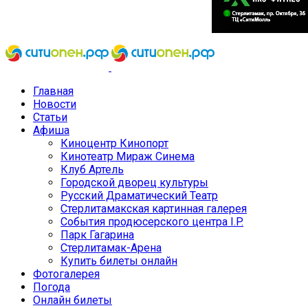
Главная
Новости
Статьи
Афиша
Киноцентр Кинопорт
Кинотеатр Мираж Синема
Клуб Артель
Городской дворец культуры
Русский Драматический Театр
Стерлитамакская картинная галерея
События продюсерского центра I.P.
Парк Гагарина
Стерлитамак-Арена
Купить билеты онлайн
Фотогалерея
Погода
Онлайн билеты