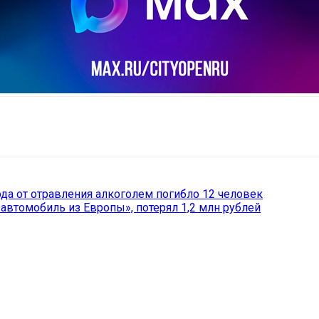
il
Copy URL
ода от отравления алкоголем погибло 12 человек
«автомобиль из Европы», потерял 1,2 млн рублей