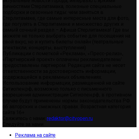
актуальные новости города, интервью с яркими
личностями Стерлитамака, полезные специальные
подборки и сезонные гиды: чем заняться в
Стерлитамаке, где самые интересные места для фото,
где погулять в Стерлитамаке и множество других и
самый сочный раздел – Афиша Стерлитамака! Где вы
можете не только выбрать событие для посещения на
свой вкус, но и купить билеты онлайн (театральные
спектакли, концерты, выступления)
Публикации с пометкой «Реклама», «Пресс-релиз»,
«Партнерский проект» оплачены рекламодателем/
предоставлены партнером. Редакция сайта не несет
ответственности за достоверность информации,
содержащейся в рекламных объявлениях.
Использование информации, размещенной на сайте
Ситиопен.рф, возможно только с письменного
разрешения администрации Ситиопен.рф, в противном
случае будут применены нормы законодательства РФ
об авторских и смежных правах. Возрастная категория
сайта 16+.
Свяжитесь с нами:
redaktor@cityopen.ru
Следуйте за нами
Реклама на сайте