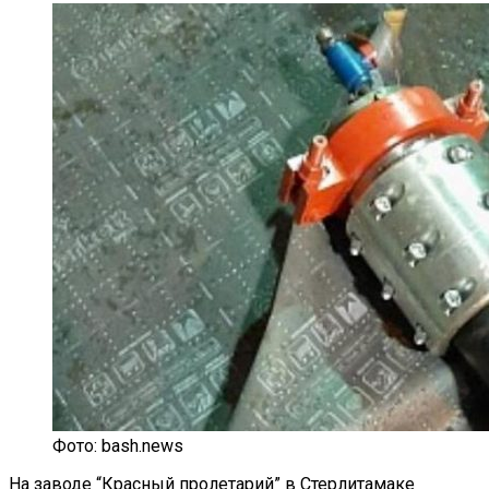
Фото: bash.news
На заводе “Красный пролетарий” в Стерлитамаке