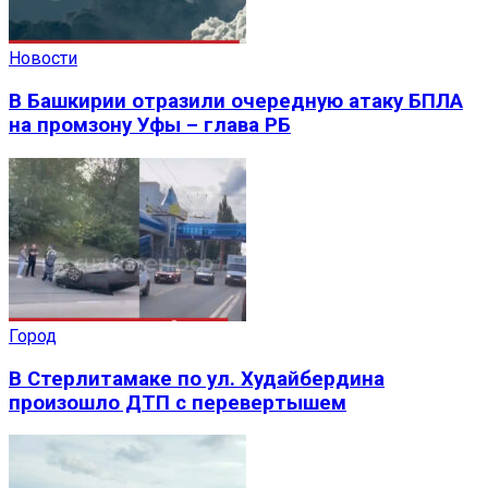
Новости
В Башкирии отразили очередную атаку БПЛА
на промзону Уфы – глава РБ
Город
В Стерлитамаке по ул. Худайбердина
произошло ДТП с перевертышем