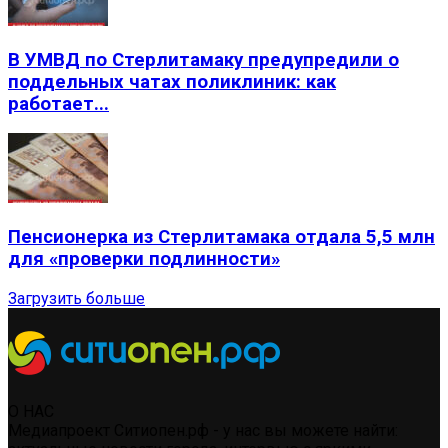
В УМВД по Стерлитамаку предупредили о
поддельных чатах поликлиник: как
работает...
Пенсионерка из Стерлитамака отдала 5,5 млн
для «проверки подлинности»
Загрузить больше
О НАС
Медиапроект Ситиопен.рф - у нас вы можете найти: