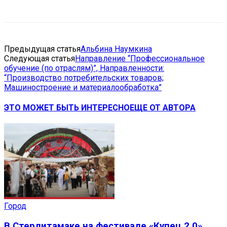
VK
Telegram
Email
Copy URL
Предыдущая статья
Альбина Наумкина
Следующая статья
Направление “Профессиональное
обучение (по отраслям)”, Направленности:
“Производство потребительских товаров;
Машиностроение и материалообработка”
ЭТО МОЖЕТ БЫТЬ ИНТЕРЕСНО
ЕЩЕ ОТ АВТОРА
Город
В Стерлитамаке на фестивале «Купец 2.0»