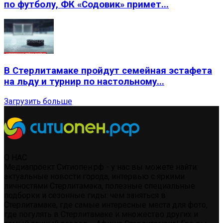
по футболу, ФК «Содовик» примет...
В Стерлитамаке пройдут семейная эстафета
на льду и турнир по настольному...
Загрузить больше
О НАС
Медиапроект Ситиопен.рф - у нас вы можете найти:
актуальные новости города, интервью с яркими
личностями Стерлитамака, полезные специальные
подборки и сезонные гиды: чем заняться в
Стерлитамаке, где самые интересные места для фото,
где погулять в Стерлитамаке и множество других и