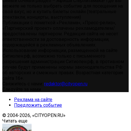
самый сочный раздел – Афиша Стерлитамака! Где вы
можете не только выбрать событие для посещения на
свой вкус, но и купить билеты онлайн (театральные
спектакли, концерты, выступления)
Публикации с пометкой «Реклама», «Пресс-релиз»,
«Партнерский проект» оплачены рекламодателем/
предоставлены партнером. Редакция сайта не несет
ответственности за достоверность информации,
содержащейся в рекламных объявлениях.
Использование информации, размещенной на сайте
Ситиопен.рф, возможно только с письменного
разрешения администрации Ситиопен.рф, в противном
случае будут применены нормы законодательства РФ
об авторских и смежных правах. Возрастная категория
сайта 16+.
Свяжитесь с нами:
redaktor@cityopen.ru
Следуйте за нами
Реклама на сайте
Предложить событие
© 2004-2026, «CITYOPEN.RU»
Читать еще