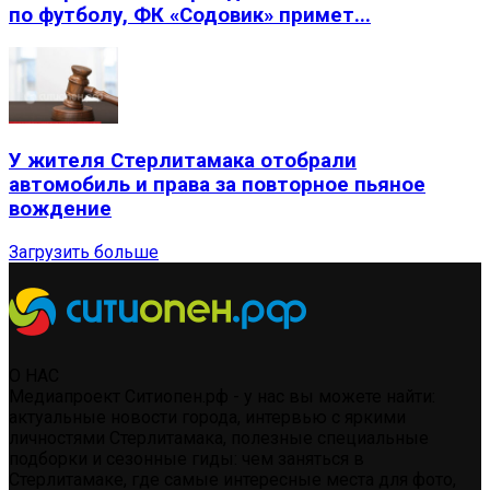
по футболу, ФК «Содовик» примет...
У жителя Стерлитамака отобрали
автомобиль и права за повторное пьяное
вождение
Загрузить больше
О НАС
Медиапроект Ситиопен.рф - у нас вы можете найти:
актуальные новости города, интервью с яркими
личностями Стерлитамака, полезные специальные
подборки и сезонные гиды: чем заняться в
Стерлитамаке, где самые интересные места для фото,