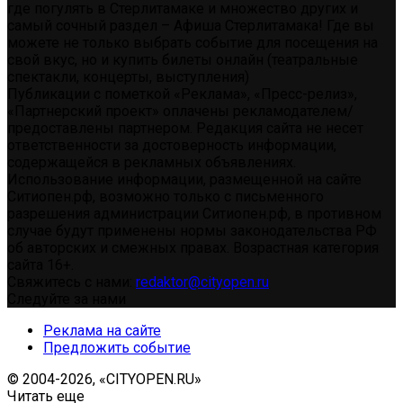
где погулять в Стерлитамаке и множество других и
самый сочный раздел – Афиша Стерлитамака! Где вы
можете не только выбрать событие для посещения на
свой вкус, но и купить билеты онлайн (театральные
спектакли, концерты, выступления)
Публикации с пометкой «Реклама», «Пресс-релиз»,
«Партнерский проект» оплачены рекламодателем/
предоставлены партнером. Редакция сайта не несет
ответственности за достоверность информации,
содержащейся в рекламных объявлениях.
Использование информации, размещенной на сайте
Ситиопен.рф, возможно только с письменного
разрешения администрации Ситиопен.рф, в противном
случае будут применены нормы законодательства РФ
об авторских и смежных правах. Возрастная категория
сайта 16+.
Свяжитесь с нами:
redaktor@cityopen.ru
Следуйте за нами
Реклама на сайте
Предложить событие
© 2004-2026, «CITYOPEN.RU»
Читать еще