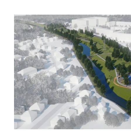
VK
Telegram
Email
Copy URL