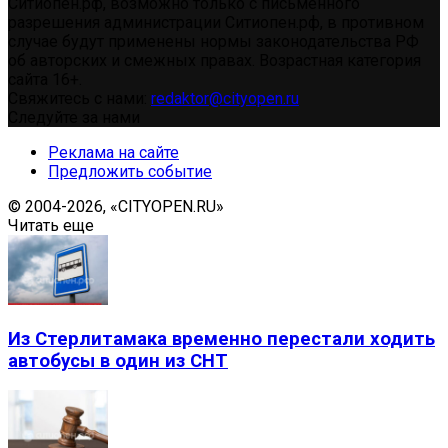
Ситиопен.рф, возможно только с письменного
разрешения администрации Ситиопен.рф, в противном
случае будут применены нормы законодательства РФ
об авторских и смежных правах. Возрастная категория
сайта 16+.
Свяжитесь с нами:
redaktor@cityopen.ru
Следуйте за нами
Реклама на сайте
Предложить событие
© 2004-2026, «CITYOPEN.RU»
Читать еще
Из Стерлитамака временно перестали ходить
автобусы в один из СНТ