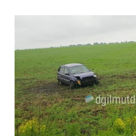
VK
Telegram
Email
Copy URL