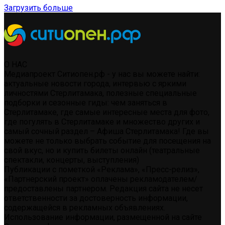
Загрузить больше
О НАС
Медиапроект Ситиопен.рф - у нас вы можете найти:
актуальные новости города, интервью с яркими
личностями Стерлитамака, полезные специальные
подборки и сезонные гиды: чем заняться в
Стерлитамаке, где самые интересные места для фото,
где погулять в Стерлитамаке и множество других и
самый сочный раздел – Афиша Стерлитамака! Где вы
можете не только выбрать событие для посещения на
свой вкус, но и купить билеты онлайн (театральные
спектакли, концерты, выступления)
Публикации с пометкой «Реклама», «Пресс-релиз»,
«Партнерский проект» оплачены рекламодателем/
предоставлены партнером. Редакция сайта не несет
ответственности за достоверность информации,
содержащейся в рекламных объявлениях.
Использование информации, размещенной на сайте