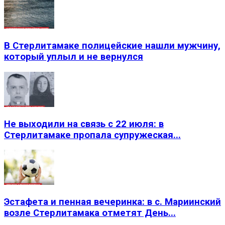
В Стерлитамаке полицейские нашли мужчину,
который уплыл и не вернулся
Не выходили на связь с 22 июля: в
Стерлитамаке пропала супружеская...
Эстафета и пенная вечеринка: в с. Мариинский
возле Стерлитамака отметят День...