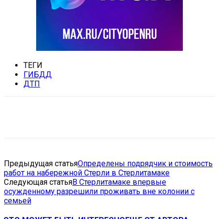
ТЕГИ
ГИБДД
ДТП
VK
Telegram
Email
Copy URL
Предыдущая статья
Определены подрядчик и стоимость
работ на набережной Стерли в Стерлитамаке
Следующая статья
В Стерлитамаке впервые
осужденному разрешили проживать вне колонии с
семьей