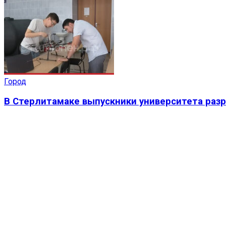
Город
В Стерлитамаке выпускники университета раз