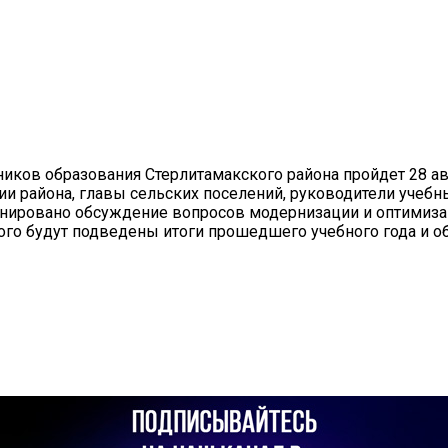
иков образования Стерлитамакского района пройдет 28 авг
и района, главы сельских поселений, руководители учебн
анировано обсуждение вопросов модернизации и оптимиза
ого будут подведены итоги прошедшего учебного года и о