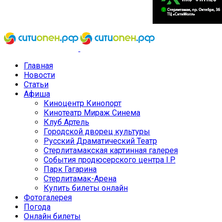
Главная
Новости
Статьи
Афиша
Киноцентр Кинопорт
Кинотеатр Мираж Синема
Клуб Артель
Городской дворец культуры
Русский Драматический Театр
Стерлитамакская картинная галерея
События продюсерского центра I.P.
Парк Гагарина
Стерлитамак-Арена
Купить билеты онлайн
Фотогалерея
Погода
Онлайн билеты