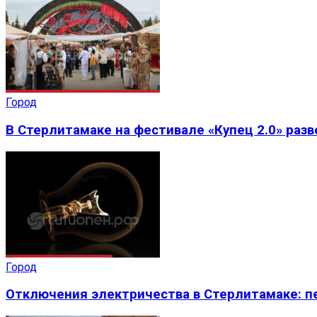
Город
В Стерлитамаке на фестивале «Купец 2.0» раз
Город
Отключения электричества в Стерлитамаке: пе