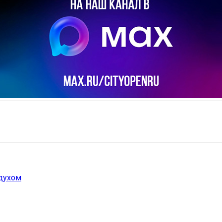
il
Copy URL
духом