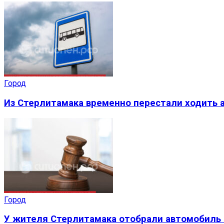
Город
Из Стерлитамака временно перестали ходить а
Город
У жителя Стерлитамака отобрали автомобиль 