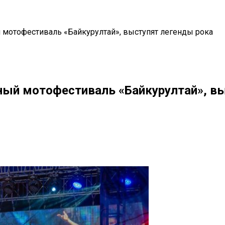
мотофестиваль «Байкурултай», выступят легенды рока
ый мотофестиваль «Байкурултай», вы
il
Copy URL