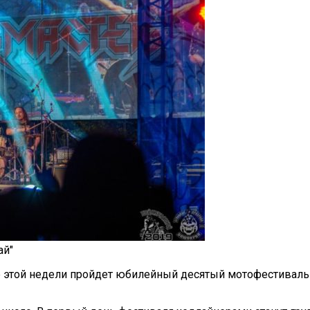
ай"
 этой недели пройдет юбилейный десятый мотофестиваль 