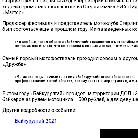
Стартует фест 11 июня, выезд с территории намечен на 
хедлайнером станет коллектив из Стерлитамака ВИА «Га
«Мастер».
Продюсер фестиваля и представитель мотоклуба Стерлита
был состояться еще в прошлом году. Из-за введенных ко
«Но вообще, таким образом «Байкурултай» сравняется с мотоклубом «
не так уж оно и плохо, что не провели в прошлом году», –
отметил Ник
Самый первый мотофестиваль проходил совсем в другом ф
«Дружба».
«Мы за эти годы научились всему. «Байкурултай» стала образовател
профессионалом в этой области, потому растет и мероприятие, и мы 
В этом году «Байкурултай» пройдет на территории ДОЛ «З
байкеров за рулем мотоцикла – 500 рублей, а для девуше
Другие подробности о событии:
Байкурултай-2021