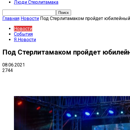
Люди Стерлитамака
Главная
Новости
Под Стерлитамаком пройдет юбилейный 
Новости
События
Я.Новости
Под Стерлитамаком пройдет юбилейн
08.06.2021
2744
Поделиться
VK
Telegram
Ema