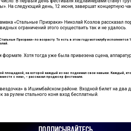
13 число. В первый день фестиваля хедлайнерами станут г
ды». На следующий день, 12 июня, завершат концертную ч
мака «Стальные Призраки» Николай Козлов рассказал порт
видных ограничений этого осуществить так и не удалось.
Стальные Призраки» по возрасту. То есть в этом году мотоклубу исполняется
олай.
ормате. Хотя тогда уже была привезена сцена, аппаратур
ьной площадкой, на которой каждый из нас поднимал свои навыки. Каждый, к
вместе с ним», –
рассказал продюсер фестиваля.
вездочка» в Ишимбайском районе. Входной билет на два дн
к за рулем стального коня вход бесплатный.