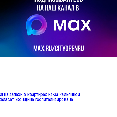
il
Copy URL
 на запахи в квартирах из-за кальянной
Салават: женщина госпитализирована