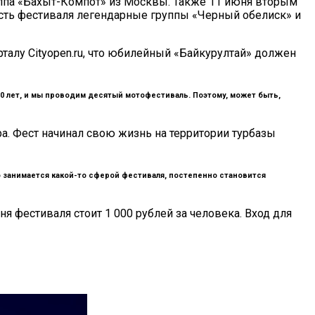
руппа «Бахыт-Компот» из Москвы. Также 11 июня вторым
асть фестиваля легендарные группы «Черный обелиск» и
алу Cityopen.ru, что юбилейный «Байкурултай» должен
 10 лет, и мы проводим десятый мотофестиваль. Поэтому, может быть,
а. Фест начинал свою жизнь на территории турбазы
то занимается какой-то сферой фестиваля, постепенно становится
я фестиваля стоит 1 000 рублей за человека. Вход для