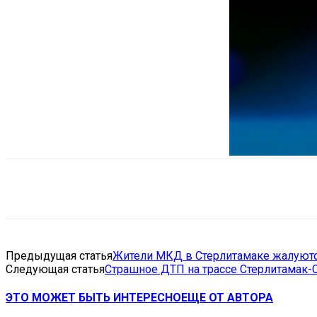
Поделиться
VK
Telegram
Ema
Предыдущая статья
Жители МКД в Стерлитамаке жалуются
Следующая статья
Страшное ДТП на трассе Стерлитамак-
ЭТО МОЖЕТ БЫТЬ ИНТЕРЕСНО
ЕЩЕ ОТ АВТОРА