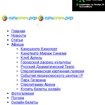
Главная
Новости
Статьи
Афиша
Киноцентр Кинопорт
Кинотеатр Мираж Синема
Клуб Артель
Городской дворец культуры
Русский Драматический Театр
Стерлитамакская картинная галерея
События продюсерского центра I.P.
Парк Гагарина
Стерлитамак-Арена
Купить билеты онлайн
Фотогалерея
Погода
Онлайн билеты