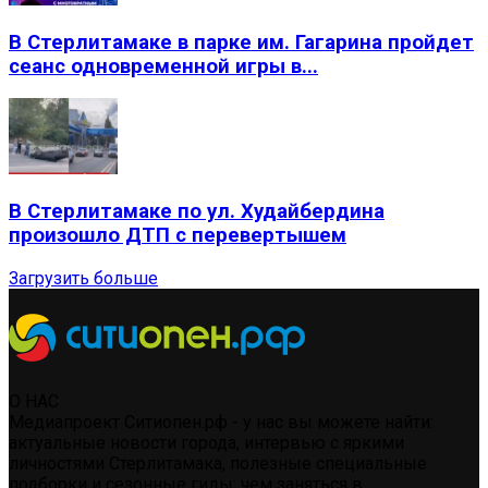
В Стерлитамаке в парке им. Гагарина пройдет
сеанс одновременной игры в...
В Стерлитамаке по ул. Худайбердина
произошло ДТП с перевертышем
Загрузить больше
О НАС
Медиапроект Ситиопен.рф - у нас вы можете найти:
актуальные новости города, интервью с яркими
личностями Стерлитамака, полезные специальные
подборки и сезонные гиды: чем заняться в