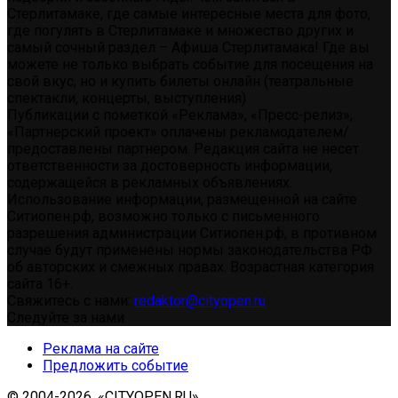
Стерлитамаке, где самые интересные места для фото,
где погулять в Стерлитамаке и множество других и
самый сочный раздел – Афиша Стерлитамака! Где вы
можете не только выбрать событие для посещения на
свой вкус, но и купить билеты онлайн (театральные
спектакли, концерты, выступления)
Публикации с пометкой «Реклама», «Пресс-релиз»,
«Партнерский проект» оплачены рекламодателем/
предоставлены партнером. Редакция сайта не несет
ответственности за достоверность информации,
содержащейся в рекламных объявлениях.
Использование информации, размещенной на сайте
Ситиопен.рф, возможно только с письменного
разрешения администрации Ситиопен.рф, в противном
случае будут применены нормы законодательства РФ
об авторских и смежных правах. Возрастная категория
сайта 16+.
Свяжитесь с нами:
redaktor@cityopen.ru
Следуйте за нами
Реклама на сайте
Предложить событие
© 2004-2026, «CITYOPEN.RU»