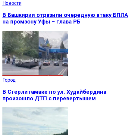
Новости
В Башкирии отразили очередную атаку БПЛА
на промзону Уфы – глава РБ
Город
В Стерлитамаке по ул. Худайбердина
произошло ДТП с перевертышем