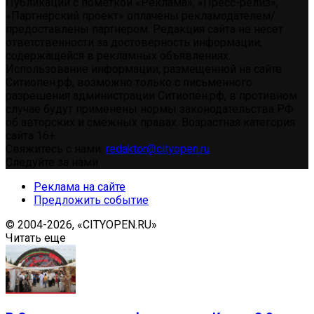
Публикации с пометкой «Реклама», «Пресс-релиз»,
«Партнерский проект» оплачены рекламодателем/
предоставлены партнером. Редакция сайта не несет
ответственности за достоверность информации,
содержащейся в рекламных объявлениях.
Использование информации, размещенной на сайте
Ситиопен.рф, возможно только с письменного
разрешения администрации Ситиопен.рф, в противном
случае будут применены нормы законодательства РФ
об авторских и смежных правах. Возрастная категория
сайта 16+.
Свяжитесь с нами:
redaktor@cityopen.ru
Следуйте за нами
Реклама на сайте
Предложить событие
© 2004-2026, «CITYOPEN.RU»
Читать еще