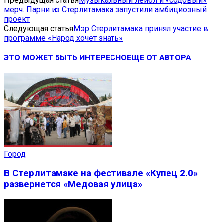
Предыдущая статья
Музыкальный лейбл и «содовый»
мерч. Парни из Стерлитамака запустили амбициозный
проект
Следующая статья
Мэр Стерлитамака принял участие в
программе «Народ хочет знать»
ЭТО МОЖЕТ БЫТЬ ИНТЕРЕСНО
ЕЩЕ ОТ АВТОРА
Город
В Стерлитамаке на фестивале «Купец 2.0»
развернется «Медовая улица»