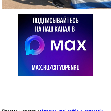
VK
Telegram
Email
Copy URL