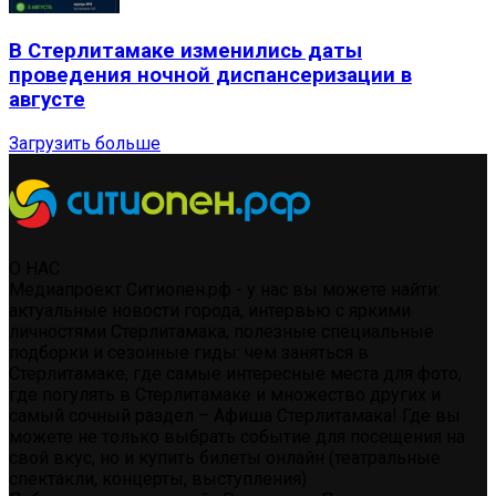
В Стерлитамаке изменились даты
проведения ночной диспансеризации в
августе
Загрузить больше
О НАС
Медиапроект Ситиопен.рф - у нас вы можете найти:
актуальные новости города, интервью с яркими
личностями Стерлитамака, полезные специальные
подборки и сезонные гиды: чем заняться в
Стерлитамаке, где самые интересные места для фото,
где погулять в Стерлитамаке и множество других и
самый сочный раздел – Афиша Стерлитамака! Где вы
можете не только выбрать событие для посещения на
свой вкус, но и купить билеты онлайн (театральные
спектакли, концерты, выступления)