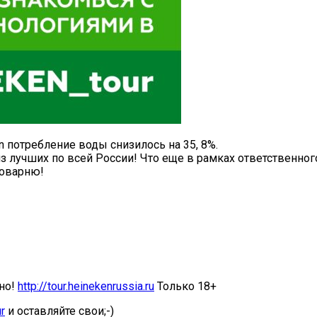
n потребление воды снизилось на 35, 8%.
з лучших по всей России! Что еще в рамках ответственно
воварню!
ено!
http://tour.heinekenrussia.ru
Только 18+
r
и оставляйте свои;-)