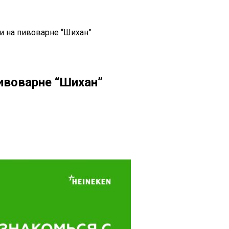
и на пивоварне “Шихан”
ивоварне “Шихан”
il
Copy URL