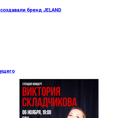
м создавали бренд JELAND
дущего