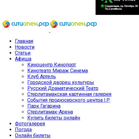
Главная
Новости
Статьи
Афиша
Киноцентр Кинопорт
Кинотеатр Мираж Синема
Клуб Артель
Городской дворец культуры
Русский Драматический Театр
Стерлитамакская картинная галерея
События продюсерского центра I.P.
Парк Гагарина
Стерлитамак-Арена
Купить билеты онлайн
Фотогалерея
Погода
Онлайн билеты