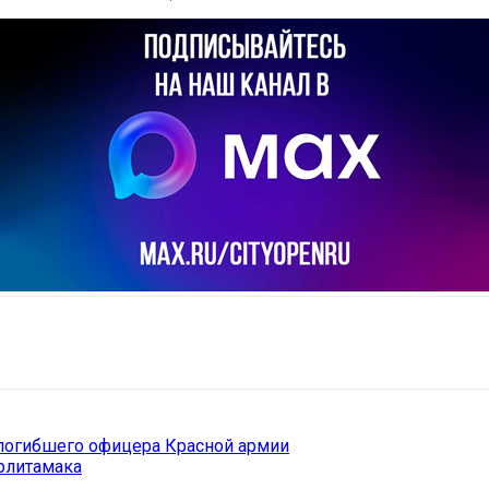
il
Copy URL
 погибшего офицера Красной армии
рлитамака