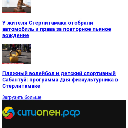
У жителя Стерлитамака отобрали
автомобиль и права за повторное пьяное
вождение
Пляжный волейбол и детский спортивный
Сабантуй: программа Дня физкультурника в
Стерлитамаке
Загрузить больше