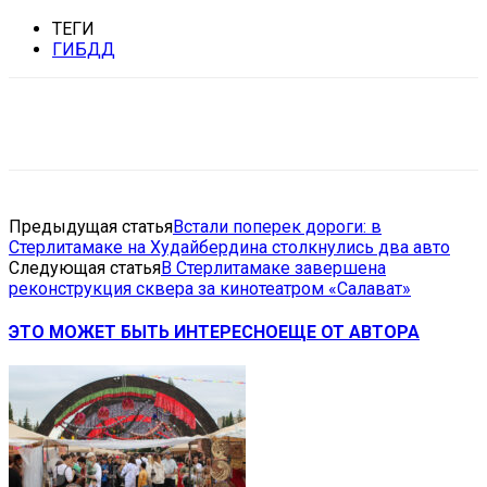
ТЕГИ
ГИБДД
VK
Telegram
Email
Copy URL
Предыдущая статья
Встали поперек дороги: в
Стерлитамаке на Худайбердина столкнулись два авто
Следующая статья
В Стерлитамаке завершена
реконструкция сквера за кинотеатром «Салават»
ЭТО МОЖЕТ БЫТЬ ИНТЕРЕСНО
ЕЩЕ ОТ АВТОРА