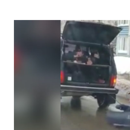
VK
Telegram
Email
Copy URL