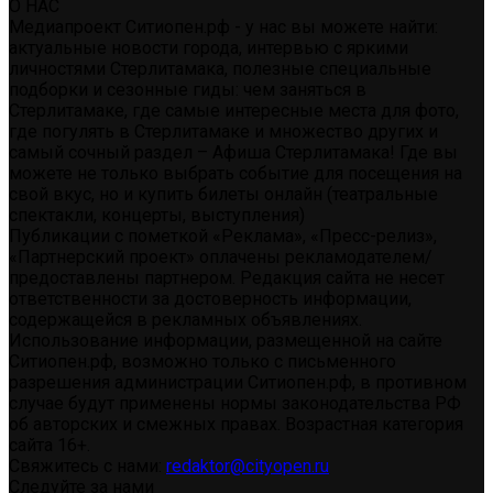
О НАС
Медиапроект Ситиопен.рф - у нас вы можете найти:
актуальные новости города, интервью с яркими
личностями Стерлитамака, полезные специальные
подборки и сезонные гиды: чем заняться в
Стерлитамаке, где самые интересные места для фото,
где погулять в Стерлитамаке и множество других и
самый сочный раздел – Афиша Стерлитамака! Где вы
можете не только выбрать событие для посещения на
свой вкус, но и купить билеты онлайн (театральные
спектакли, концерты, выступления)
Публикации с пометкой «Реклама», «Пресс-релиз»,
«Партнерский проект» оплачены рекламодателем/
предоставлены партнером. Редакция сайта не несет
ответственности за достоверность информации,
содержащейся в рекламных объявлениях.
Использование информации, размещенной на сайте
Ситиопен.рф, возможно только с письменного
разрешения администрации Ситиопен.рф, в противном
случае будут применены нормы законодательства РФ
об авторских и смежных правах. Возрастная категория
сайта 16+.
Свяжитесь с нами:
redaktor@cityopen.ru
Следуйте за нами