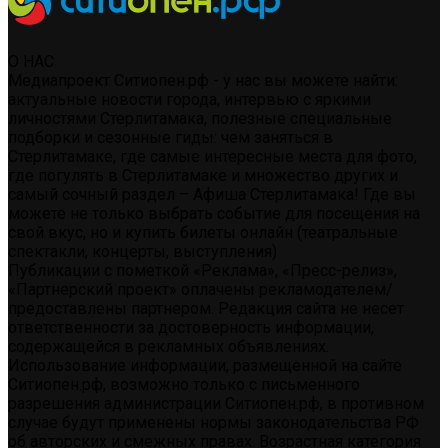
О НАС
Медиапроект Ситиопен.рф - у нас вы можете найти:
актуальные новости города, интервью с яркими
личностями Стерлитамака, полезные специальные
подборки и сезонные гиды: чем заняться в
Стерлитамаке, где самые интересные места для фото,
где погулять в Стерлитамаке и множество других и
самый сочный раздел – Афиша Стерлитамака! Где вы
можете не только выбрать событие для посещения на
свой вкус, но и купить билеты онлайн (театральные
спектакли, концерты, выступления)
Публикации с пометкой «Реклама», «Пресс-релиз»,
«Партнерский проект» оплачены рекламодателем/
предоставлены партнером. Редакция сайта не несет
ответственности за достоверность информации,
содержащейся в рекламных объявлениях.
Использование информации, размещенной на сайте
Ситиопен.рф, возможно только с письменного
разрешения администрации Ситиопен.рф, в противном
случае будут применены нормы законодательства РФ
об авторских и смежных правах. Возрастная категория