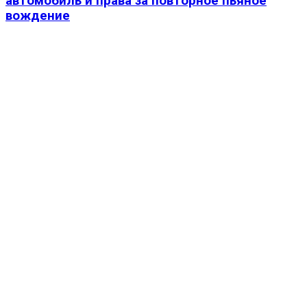
автомобиль и права за повторное пьяное
вождение