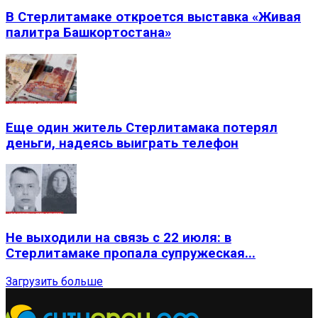
В Стерлитамаке откроется выставка «Живая
палитра Башкортостана»
Еще один житель Стерлитамака потерял
деньги, надеясь выиграть телефон
Не выходили на связь с 22 июля: в
Стерлитамаке пропала супружеская...
Загрузить больше