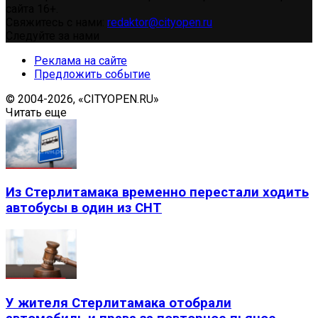
сайта 16+.
Свяжитесь с нами:
redaktor@cityopen.ru
Следуйте за нами
Реклама на сайте
Предложить событие
© 2004-2026, «CITYOPEN.RU»
Читать еще
Из Стерлитамака временно перестали ходить
автобусы в один из СНТ
У жителя Стерлитамака отобрали