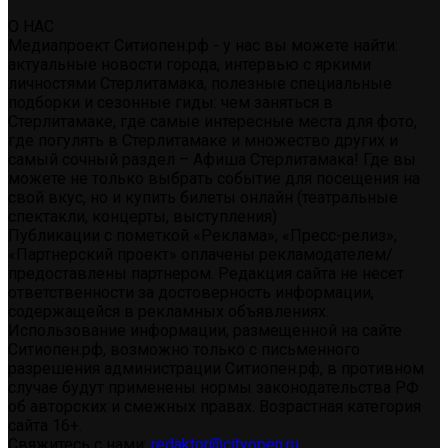
О НАС
Медиапроект Ситиопен.рф - у нас вы можете найти:
актуальные новости города, интервью с яркими
личностями Стерлитамака, полезные специальные
подборки и сезонные гиды: чем заняться в
Стерлитамаке, где самые интересные места для фото,
где погулять в Стерлитамаке и множество других и
самый сочный раздел – Афиша Стерлитамака! Где вы
можете не только выбрать событие для посещения на
свой вкус, но и купить билеты онлайн (театральные
спектакли, концерты, выступления)
Публикации с пометкой «Реклама», «Пресс-релиз»,
«Партнерский проект» оплачены рекламодателем/
предоставлены партнером. Редакция сайта не несет
ответственности за достоверность информации,
содержащейся в рекламных объявлениях.
Использование информации, размещенной на сайте
Ситиопен.рф, возможно только с письменного
разрешения администрации Ситиопен.рф, в противном
случае будут применены нормы законодательства РФ
об авторских и смежных правах. Возрастная категория
сайта 16+.
Свяжитесь с нами:
redaktor@cityopen.ru