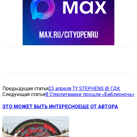
VK
Telegram
Email
Copy URL
Предыдущая статья
23 апреля TY STEPHENS @ ГДК
Следующая статья
В Стерлитамаке прошла «Библионочь»
ЭТО МОЖЕТ БЫТЬ ИНТЕРЕСНО
ЕЩЕ ОТ АВТОРА