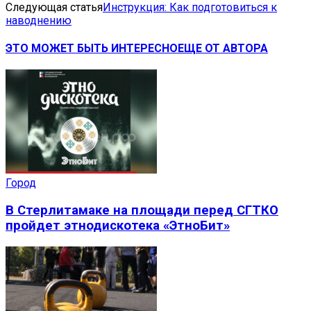
Следующая статья
Инструкция: Как подготовиться к
наводнению
ЭТО МОЖЕТ БЫТЬ ИНТЕРЕСНО
ЕЩЕ ОТ АВТОРА
Город
В Стерлитамаке на площади перед СГТКО
пройдет этнодискотека «ЭтноБит»