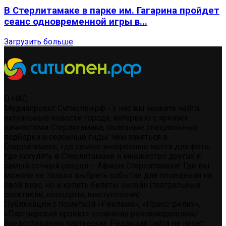
В Стерлитамаке в парке им. Гагарина пройдет
сеанс одновременной игры в...
Загрузить больше
О НАС
Медиапроект Ситиопен.рф - у нас вы можете найти:
актуальные новости города, интервью с яркими
личностями Стерлитамака, полезные специальные
подборки и сезонные гиды: чем заняться в
Стерлитамаке, где самые интересные места для фото,
где погулять в Стерлитамаке и множество других и
самый сочный раздел – Афиша Стерлитамака! Где вы
можете не только выбрать событие для посещения на
свой вкус, но и купить билеты онлайн (театральные
спектакли, концерты, выступления)
Публикации с пометкой «Реклама», «Пресс-релиз»,
«Партнерский проект» оплачены рекламодателем/
предоставлены партнером. Редакция сайта не несет