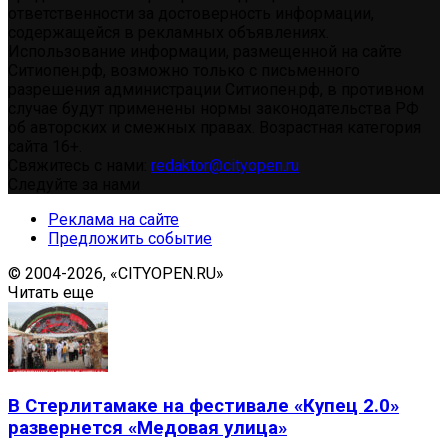
ответственности за достоверность информации,
содержащейся в рекламных объявлениях.
Использование информации, размещенной на сайте
Ситиопен.рф, возможно только с письменного
разрешения администрации Ситиопен.рф, в противном
случае будут применены нормы законодательства РФ
об авторских и смежных правах. Возрастная категория
сайта 16+.
Свяжитесь с нами:
redaktor@cityopen.ru
Следуйте за нами
Реклама на сайте
Предложить событие
© 2004-2026, «CITYOPEN.RU»
Читать еще
В Стерлитамаке на фестивале «Купец 2.0»
развернется «Медовая улица»