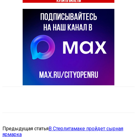
VK
Telegram
Email
Copy URL
Предыдущая статья
В Стерлитамаке пройдет сырная
ярмарка