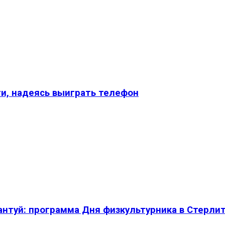
и, надеясь выиграть телефон
нтуй: программа Дня физкультурника в Стерли