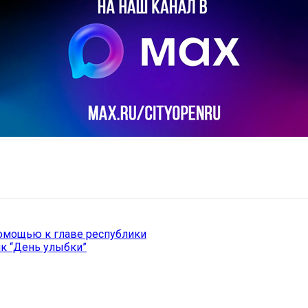
il
Copy URL
омощью к главе республики
ик “День улыбки”