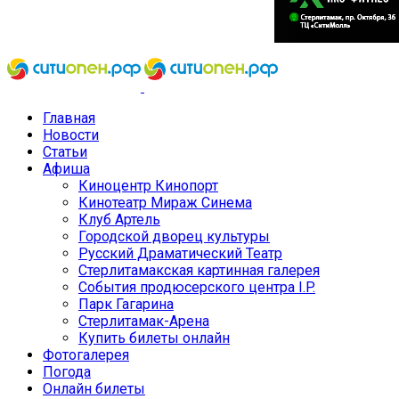
Главная
Новости
Статьи
Афиша
Киноцентр Кинопорт
Кинотеатр Мираж Синема
Клуб Артель
Городской дворец культуры
Русский Драматический Театр
Стерлитамакская картинная галерея
События продюсерского центра I.P.
Парк Гагарина
Стерлитамак-Арена
Купить билеты онлайн
Фотогалерея
Погода
Онлайн билеты