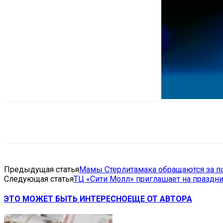
Поделиться
VK
Telegram
Ema
Предыдущая статья
Мамы Стерлитамака обращаются за п
Следующая статья
ТЦ «Сити Молл» приглашает на праздн
ЭТО МОЖЕТ БЫТЬ ИНТЕРЕСНО
ЕЩЕ ОТ АВТОРА