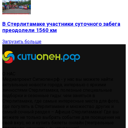
В Стерлитамаке участники суточного забега
преодолели 1560 км
Загрузить больше
О НАС
Медиапроект Ситиопен.рф - у нас вы можете найти:
актуальные новости города, интервью с яркими
личностями Стерлитамака, полезные специальные
подборки и сезонные гиды: чем заняться в
Стерлитамаке, где самые интересные места для фото,
где погулять в Стерлитамаке и множество других и
самый сочный раздел – Афиша Стерлитамака! Где вы
можете не только выбрать событие для посещения на
свой вкус, но и купить билеты онлайн (театральные