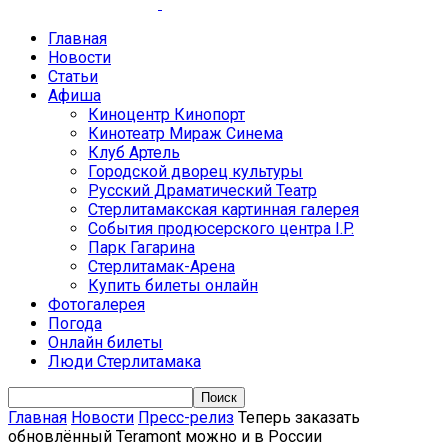
Главная
Новости
Статьи
Афиша
Киноцентр Кинопорт
Кинотеатр Мираж Синема
Клуб Артель
Городской дворец культуры
Русский Драматический Театр
Стерлитамакская картинная галерея
События продюсерского центра I.P.
Парк Гагарина
Стерлитамак-Арена
Купить билеты онлайн
Фотогалерея
Погода
Онлайн билеты
Люди Стерлитамака
Главная
Новости
Пресс-релиз
Теперь заказать
обновлённый Teramont можно и в России