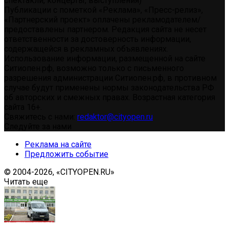
спектакли, концерты, выступления)
Публикации с пометкой «Реклама», «Пресс-релиз»,
«Партнерский проект» оплачены рекламодателем/
предоставлены партнером. Редакция сайта не несет
ответственности за достоверность информации,
содержащейся в рекламных объявлениях.
Использование информации, размещенной на сайте
Ситиопен.рф, возможно только с письменного
разрешения администрации Ситиопен.рф, в противном
случае будут применены нормы законодательства РФ
об авторских и смежных правах. Возрастная категория
сайта 16+.
Свяжитесь с нами:
redaktor@cityopen.ru
Следуйте за нами
Реклама на сайте
Предложить событие
© 2004-2026, «CITYOPEN.RU»
Читать еще