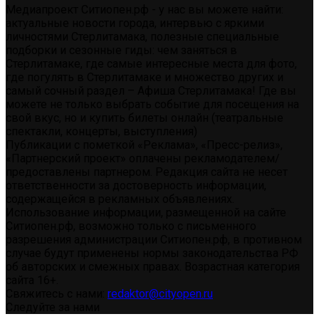
Медиапроект Ситиопен.рф - у нас вы можете найти:
актуальные новости города, интервью с яркими
личностями Стерлитамака, полезные специальные
подборки и сезонные гиды: чем заняться в
Стерлитамаке, где самые интересные места для фото,
где погулять в Стерлитамаке и множество других и
самый сочный раздел – Афиша Стерлитамака! Где вы
можете не только выбрать событие для посещения на
свой вкус, но и купить билеты онлайн (театральные
спектакли, концерты, выступления)
Публикации с пометкой «Реклама», «Пресс-релиз»,
«Партнерский проект» оплачены рекламодателем/
предоставлены партнером. Редакция сайта не несет
ответственности за достоверность информации,
содержащейся в рекламных объявлениях.
Использование информации, размещенной на сайте
Ситиопен.рф, возможно только с письменного
разрешения администрации Ситиопен.рф, в противном
случае будут применены нормы законодательства РФ
об авторских и смежных правах. Возрастная категория
сайта 16+.
Свяжитесь с нами:
redaktor@cityopen.ru
Следуйте за нами