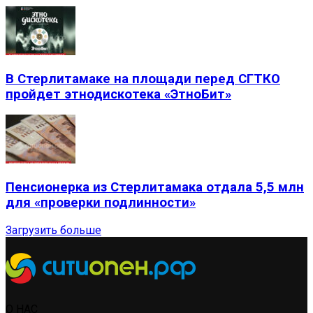
В Стерлитамаке на площади перед СГТКО
пройдет этнодискотека «ЭтноБит»
Пенсионерка из Стерлитамака отдала 5,5 млн
для «проверки подлинности»
Загрузить больше
О НАС