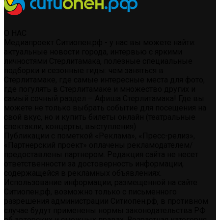
О НАС
Медиапроект Ситиопен.рф - у нас вы можете найти:
актуальные новости города, интервью с яркими
личностями Стерлитамака, полезные специальные
подборки и сезонные гиды: чем заняться в
Стерлитамаке, где самые интересные места для фото,
где погулять в Стерлитамаке и множество других и
самый сочный раздел – Афиша Стерлитамака! Где вы
можете не только выбрать событие для посещения на
свой вкус, но и купить билеты онлайн (театральные
спектакли, концерты, выступления)
Публикации с пометкой «Реклама», «Пресс-релиз»,
«Партнерский проект» оплачены рекламодателем/
предоставлены партнером. Редакция сайта не несет
ответственности за достоверность информации,
содержащейся в рекламных объявлениях.
Использование информации, размещенной на сайте
Ситиопен.рф, возможно только с письменного
разрешения администрации Ситиопен.рф, в противном
случае будут применены нормы законодательства РФ
об авторских и смежных правах. Возрастная категория