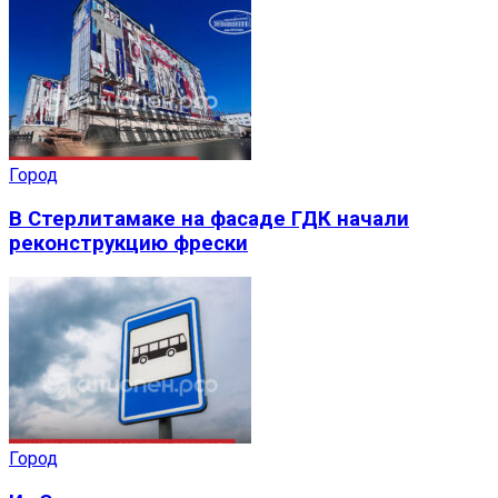
Город
В Стерлитамаке на фасаде ГДК начали
реконструкцию фрески
Город