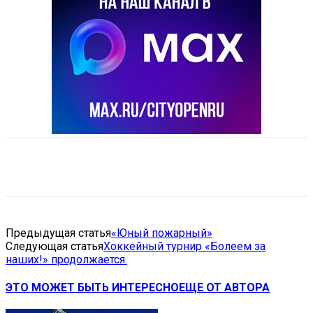
VK
Telegram
Email
Copy URL
Предыдущая статья
«Юный пожарный»
Следующая статья
Хоккейный турнир «Болеем за
наших!» продолжается.
ЭТО МОЖЕТ БЫТЬ ИНТЕРЕСНО
ЕЩЕ ОТ АВТОРА