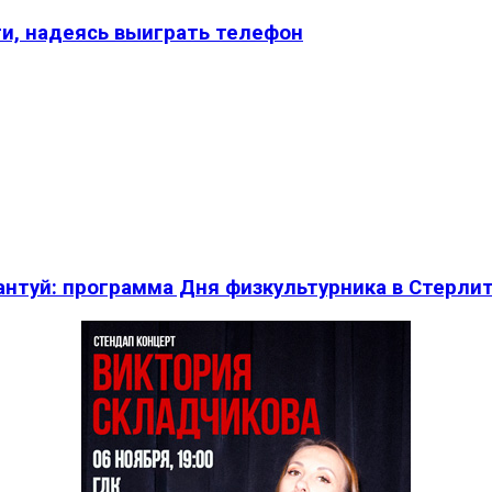
и, надеясь выиграть телефон
нтуй: программа Дня физкультурника в Стерли