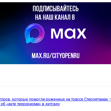
il
Copy URL
торов, которые помогли роженице на трассе Стерлитамак 
об «акте терроризма» в детсаду