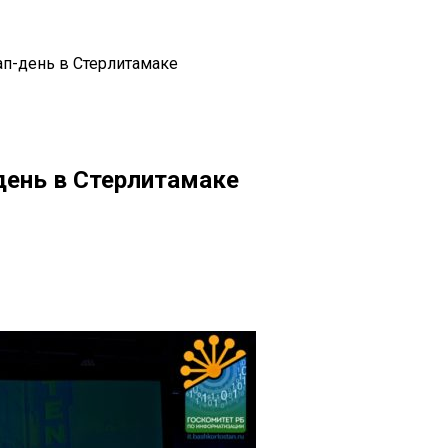
ап-день в Стерлитамаке
день в Стерлитамаке
il
Copy URL