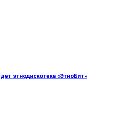
дет этнодискотека «ЭтноБит»