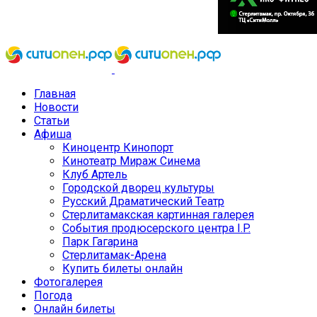
Главная
Новости
Статьи
Афиша
Киноцентр Кинопорт
Кинотеатр Мираж Синема
Клуб Артель
Городской дворец культуры
Русский Драматический Театр
Стерлитамакская картинная галерея
События продюсерского центра I.P.
Парк Гагарина
Стерлитамак-Арена
Купить билеты онлайн
Фотогалерея
Погода
Онлайн билеты