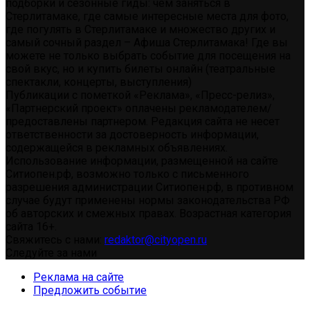
подборки и сезонные гиды: чем заняться в
Стерлитамаке, где самые интересные места для фото,
где погулять в Стерлитамаке и множество других и
самый сочный раздел – Афиша Стерлитамака! Где вы
можете не только выбрать событие для посещения на
свой вкус, но и купить билеты онлайн (театральные
спектакли, концерты, выступления)
Публикации с пометкой «Реклама», «Пресс-релиз»,
«Партнерский проект» оплачены рекламодателем/
предоставлены партнером. Редакция сайта не несет
ответственности за достоверность информации,
содержащейся в рекламных объявлениях.
Использование информации, размещенной на сайте
Ситиопен.рф, возможно только с письменного
разрешения администрации Ситиопен.рф, в противном
случае будут применены нормы законодательства РФ
об авторских и смежных правах. Возрастная категория
сайта 16+.
Свяжитесь с нами:
redaktor@cityopen.ru
Следуйте за нами
Реклама на сайте
Предложить событие