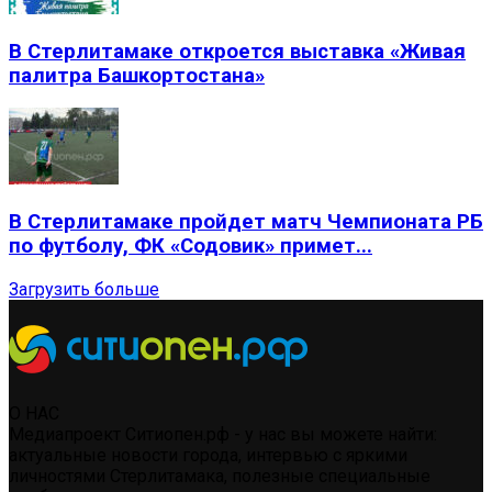
В Стерлитамаке откроется выставка «Живая
палитра Башкортостана»
В Стерлитамаке пройдет матч Чемпионата РБ
по футболу, ФК «Содовик» примет...
Загрузить больше
О НАС
Медиапроект Ситиопен.рф - у нас вы можете найти:
актуальные новости города, интервью с яркими
личностями Стерлитамака, полезные специальные