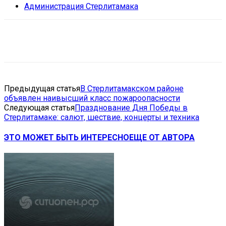
Администрация Стерлитамака
VK
Telegram
Email
Copy URL
Предыдущая статья
В Стерлитамакском районе
объявлен наивысший класс пожароопасности
Следующая статья
Празднование Дня Победы в
Стерлитамаке: салют, шествие, концерты и техника
ЭТО МОЖЕТ БЫТЬ ИНТЕРЕСНО
ЕЩЕ ОТ АВТОРА