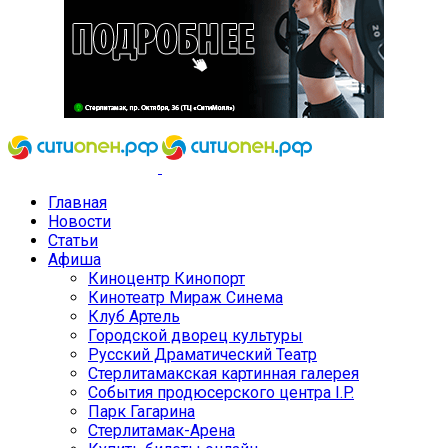
Главная
Новости
Статьи
Афиша
Киноцентр Кинопорт
Кинотеатр Мираж Синема
Клуб Артель
Городской дворец культуры
Русский Драматический Театр
Стерлитамакская картинная галерея
События продюсерского центра I.P.
Парк Гагарина
Стерлитамак-Арена