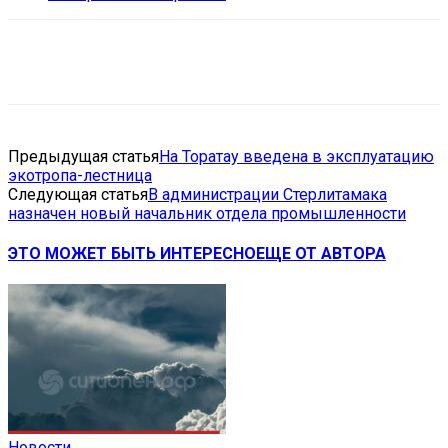
VK
Telegram
Email
Copy URL
Предыдущая статья
На Торатау введена в эксплуатацию
экотропа-лестница
Следующая статья
В администрации Стерлитамака
назначен новый начальник отдела промышленности
ЭТО МОЖЕТ БЫТЬ ИНТЕРЕСНО
ЕЩЕ ОТ АВТОРА
Новости