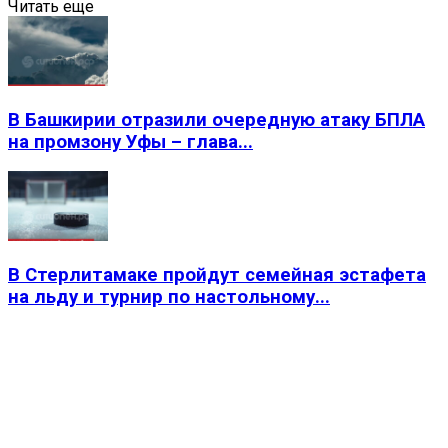
Читать еще
В Башкирии отразили очередную атаку БПЛА
на промзону Уфы – глава...
В Стерлитамаке пройдут семейная эстафета
на льду и турнир по настольному...