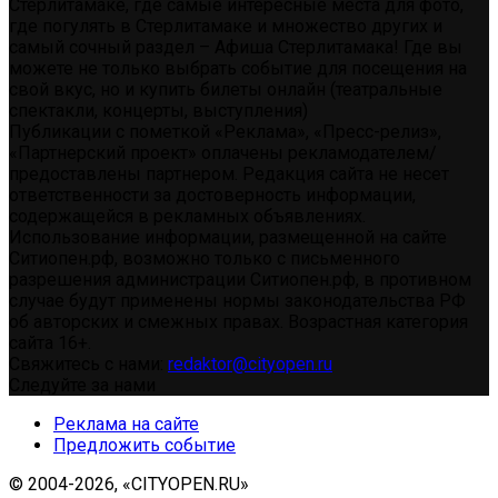
Стерлитамаке, где самые интересные места для фото,
где погулять в Стерлитамаке и множество других и
самый сочный раздел – Афиша Стерлитамака! Где вы
можете не только выбрать событие для посещения на
свой вкус, но и купить билеты онлайн (театральные
спектакли, концерты, выступления)
Публикации с пометкой «Реклама», «Пресс-релиз»,
«Партнерский проект» оплачены рекламодателем/
предоставлены партнером. Редакция сайта не несет
ответственности за достоверность информации,
содержащейся в рекламных объявлениях.
Использование информации, размещенной на сайте
Ситиопен.рф, возможно только с письменного
разрешения администрации Ситиопен.рф, в противном
случае будут применены нормы законодательства РФ
об авторских и смежных правах. Возрастная категория
сайта 16+.
Свяжитесь с нами:
redaktor@cityopen.ru
Следуйте за нами
Реклама на сайте
Предложить событие
© 2004-2026, «CITYOPEN.RU»