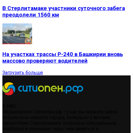
В Стерлитамаке участники суточного забега
преодолели 1560 км
На участках трассы Р-240 в Башкирии вновь
массово проверяют водителей
Загрузить больше
О НАС
Медиапроект Ситиопен.рф - у нас вы можете найти:
актуальные новости города, интервью с яркими
личностями Стерлитамака, полезные специальные
подборки и сезонные гиды: чем заняться в