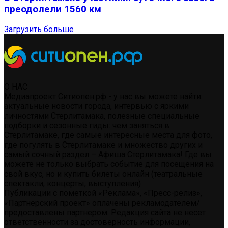
преодолели 1560 км
Загрузить больше
О НАС
Медиапроект Ситиопен.рф - у нас вы можете найти:
актуальные новости города, интервью с яркими
личностями Стерлитамака, полезные специальные
подборки и сезонные гиды: чем заняться в
Стерлитамаке, где самые интересные места для фото,
где погулять в Стерлитамаке и множество других и
самый сочный раздел – Афиша Стерлитамака! Где вы
можете не только выбрать событие для посещения на
свой вкус, но и купить билеты онлайн (театральные
спектакли, концерты, выступления)
Публикации с пометкой «Реклама», «Пресс-релиз»,
«Партнерский проект» оплачены рекламодателем/
предоставлены партнером. Редакция сайта не несет
ответственности за достоверность информации,