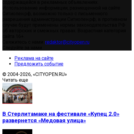
содержащейся в рекламных объявлениях.
Использование информации, размещенной на сайте
Ситиопен.рф, возможно только с письменного
разрешения администрации Ситиопен.рф, в противном
случае будут применены нормы законодательства РФ
об авторских и смежных правах. Возрастная категория
сайта 16+.
Свяжитесь с нами:
redaktor@cityopen.ru
Следуйте за нами
Реклама на сайте
Предложить событие
© 2004-2026, «CITYOPEN.RU»
Читать еще
В Стерлитамаке на фестивале «Купец 2.0»
развернется «Медовая улица»