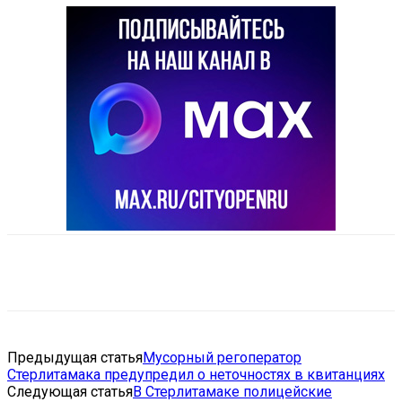
VK
Telegram
Email
Copy URL
Предыдущая статья
Мусорный регоператор
Стерлитамака предупредил о неточностях в квитанциях
Следующая статья
В Стерлитамаке полицейские