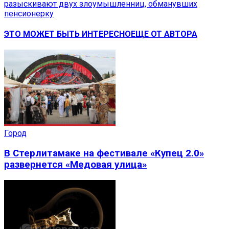
разыскивают двух злоумышленниц, обманувших
пенсионерку
ЭТО МОЖЕТ БЫТЬ ИНТЕРЕСНО
ЕЩЕ ОТ АВТОРА
Город
В Стерлитамаке на фестивале «Купец 2.0»
развернется «Медовая улица»