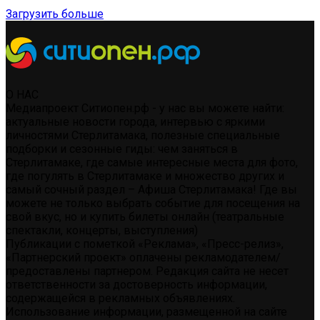
Загрузить больше
О НАС
Медиапроект Ситиопен.рф - у нас вы можете найти:
актуальные новости города, интервью с яркими
личностями Стерлитамака, полезные специальные
подборки и сезонные гиды: чем заняться в
Стерлитамаке, где самые интересные места для фото,
где погулять в Стерлитамаке и множество других и
самый сочный раздел – Афиша Стерлитамака! Где вы
можете не только выбрать событие для посещения на
свой вкус, но и купить билеты онлайн (театральные
спектакли, концерты, выступления)
Публикации с пометкой «Реклама», «Пресс-релиз»,
«Партнерский проект» оплачены рекламодателем/
предоставлены партнером. Редакция сайта не несет
ответственности за достоверность информации,
содержащейся в рекламных объявлениях.
Использование информации, размещенной на сайте