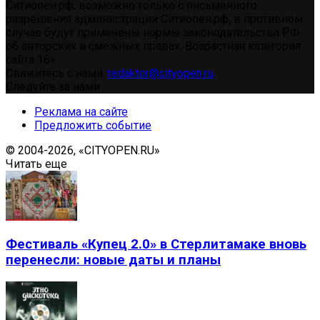
Ситиопен.рф, возможно только с письменного
разрешения администрации Ситиопен.рф, в противном
случае будут применены нормы законодательства РФ
об авторских и смежных правах. Возрастная категория
сайта 16+.
Свяжитесь с нами:
redaktor@cityopen.ru
Следуйте за нами
Реклама на сайте
Предложить событие
© 2004-2026, «CITYOPEN.RU»
Читать еще
Фестиваль «Купец 2.0» в Стерлитамаке вновь
перенесли: новые даты и планы