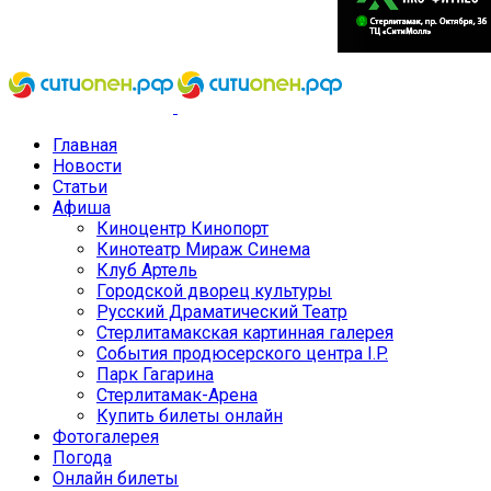
Главная
Новости
Статьи
Афиша
Киноцентр Кинопорт
Кинотеатр Мираж Синема
Клуб Артель
Городской дворец культуры
Русский Драматический Театр
Стерлитамакская картинная галерея
События продюсерского центра I.P.
Парк Гагарина
Стерлитамак-Арена
Купить билеты онлайн
Фотогалерея
Погода
Онлайн билеты