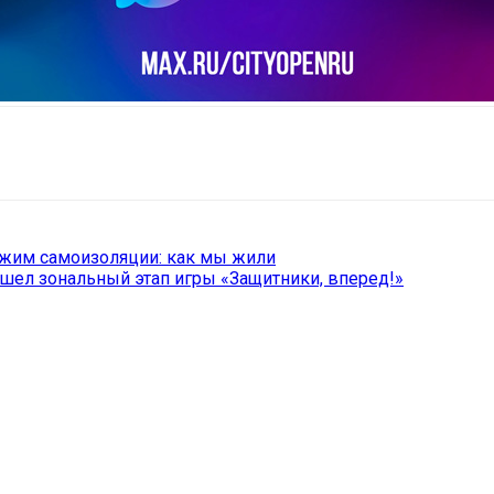
il
Copy URL
ежим самоизоляции: как мы жили
шел зональный этап игры «Защитники, вперед!»