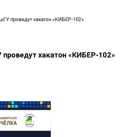
БашГУ проведут хакатон «КИБЕР-102»
У проведут хакатон «КИБЕР-102»
il
Copy URL