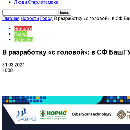
Люди Стерлитамака
Главная
Новости
Город
В разработку «с головой»: в СФ 
Новости
Город
События
В разработку «с головой»: в СФ БашГ
31.03.2021
1008
Поделиться
VK
Telegram
Ema