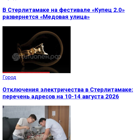
В Стерлитамаке на фестивале «Купец 2.0»
развернется «Медовая улица»
Город
Отключения электричества в Стерлитамаке:
перечень адресов на 10-14 августа 2026