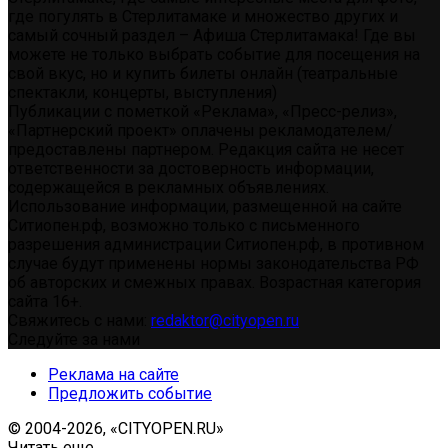
где погулять в Стерлитамаке и множество других и
самый сочный раздел – Афиша Стерлитамака! Где вы
можете не только выбрать событие для посещения на
свой вкус, но и купить билеты онлайн (театральные
спектакли, концерты, выступления)
Публикации с пометкой «Реклама», «Пресс-релиз»,
«Партнерский проект» оплачены рекламодателем/
предоставлены партнером. Редакция сайта не несет
ответственности за достоверность информации,
содержащейся в рекламных объявлениях.
Использование информации, размещенной на сайте
Ситиопен.рф, возможно только с письменного
разрешения администрации Ситиопен.рф, в противном
случае будут применены нормы законодательства РФ
об авторских и смежных правах. Возрастная категория
сайта 16+.
Свяжитесь с нами:
redaktor@cityopen.ru
Следуйте за нами
Реклама на сайте
Предложить событие
© 2004-2026, «CITYOPEN.RU»
Читать еще