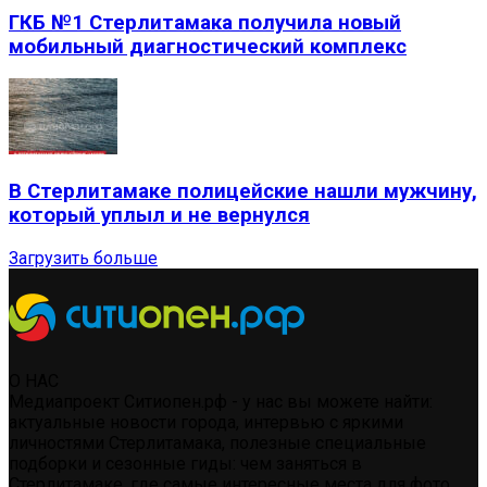
ГКБ №1 Стерлитамака получила новый
мобильный диагностический комплекс
В Стерлитамаке полицейские нашли мужчину,
который уплыл и не вернулся
Загрузить больше
О НАС
Медиапроект Ситиопен.рф - у нас вы можете найти:
актуальные новости города, интервью с яркими
личностями Стерлитамака, полезные специальные
подборки и сезонные гиды: чем заняться в
Стерлитамаке, где самые интересные места для фото,