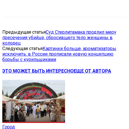
VK
Telegram
Email
Copy URL
Предыдущая статья
Суд Стерлитамака продлил меру
пресечения убийце, сбросившего тело женщины в
колодец
Следующая статья
Картинки больше, ароматизаторы
исключить: в России прописали новую концепцию
борьбы с курильщиками
ЭТО МОЖЕТ БЫТЬ ИНТЕРЕСНО
ЕЩЕ ОТ АВТОРА
Город