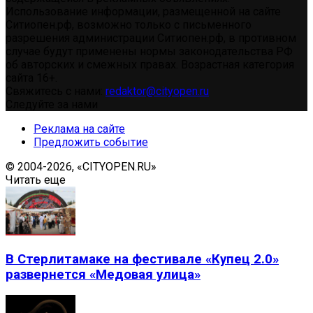
Использование информации, размещенной на сайте
Ситиопен.рф, возможно только с письменного
разрешения администрации Ситиопен.рф, в противном
случае будут применены нормы законодательства РФ
об авторских и смежных правах. Возрастная категория
сайта 16+.
Свяжитесь с нами:
redaktor@cityopen.ru
Следуйте за нами
Реклама на сайте
Предложить событие
© 2004-2026, «CITYOPEN.RU»
Читать еще
В Стерлитамаке на фестивале «Купец 2.0»
развернется «Медовая улица»