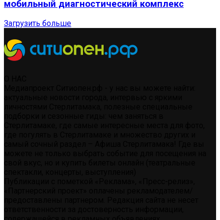
мобильный диагностический комплекс
Загрузить больше
О НАС
Медиапроект Ситиопен.рф - у нас вы можете найти:
актуальные новости города, интервью с яркими
личностями Стерлитамака, полезные специальные
подборки и сезонные гиды: чем заняться в
Стерлитамаке, где самые интересные места для фото,
где погулять в Стерлитамаке и множество других и
самый сочный раздел – Афиша Стерлитамака! Где вы
можете не только выбрать событие для посещения на
свой вкус, но и купить билеты онлайн (театральные
спектакли, концерты, выступления)
Публикации с пометкой «Реклама», «Пресс-релиз»,
«Партнерский проект» оплачены рекламодателем/
предоставлены партнером. Редакция сайта не несет
ответственности за достоверность информации,
содержащейся в рекламных объявлениях.