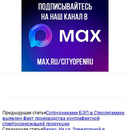
VK
Telegram
Email
Copy URL
Предыдущая статья
Сотрудниками БЭП в Стерлитамаке
выявлен факт производства контрафактной
спиртосодержащей продукции
Следующая статья
Видео. На ул. Элеваторной в