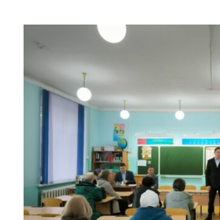
VK
Telegram
Email
Copy URL