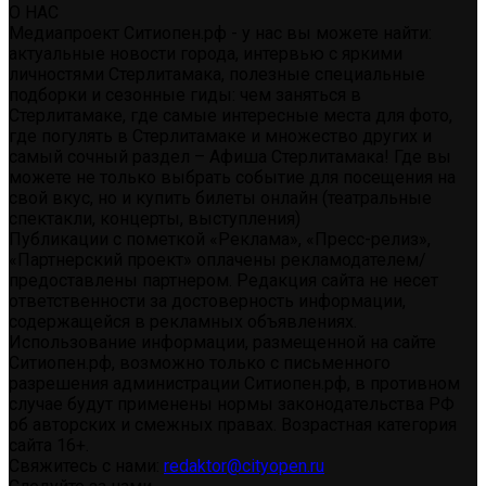
О НАС
Медиапроект Ситиопен.рф - у нас вы можете найти:
актуальные новости города, интервью с яркими
личностями Стерлитамака, полезные специальные
подборки и сезонные гиды: чем заняться в
Стерлитамаке, где самые интересные места для фото,
где погулять в Стерлитамаке и множество других и
самый сочный раздел – Афиша Стерлитамака! Где вы
можете не только выбрать событие для посещения на
свой вкус, но и купить билеты онлайн (театральные
спектакли, концерты, выступления)
Публикации с пометкой «Реклама», «Пресс-релиз»,
«Партнерский проект» оплачены рекламодателем/
предоставлены партнером. Редакция сайта не несет
ответственности за достоверность информации,
содержащейся в рекламных объявлениях.
Использование информации, размещенной на сайте
Ситиопен.рф, возможно только с письменного
разрешения администрации Ситиопен.рф, в противном
случае будут применены нормы законодательства РФ
об авторских и смежных правах. Возрастная категория
сайта 16+.
Свяжитесь с нами:
redaktor@cityopen.ru