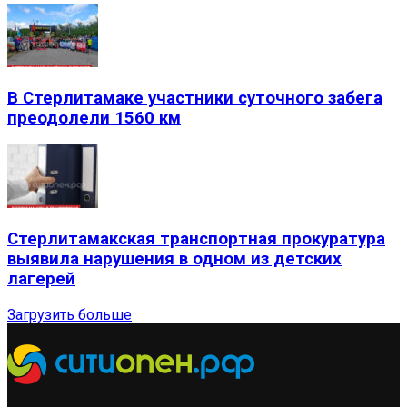
В Стерлитамаке участники суточного забега
преодолели 1560 км
Стерлитамакская транспортная прокуратура
выявила нарушения в одном из детских
лагерей
Загрузить больше