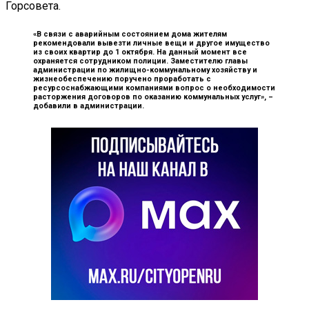
Горсовета.
«В связи с аварийным состоянием дома жителям
рекомендовали вывезти личные вещи и другое имущество
из своих квартир до 1 октября. На данный момент все
охраняется сотрудником полиции. Заместителю главы
администрации по жилищно-коммунальному хозяйству и
жизнеобеспечению поручено проработать с
ресурсоснабжающими компаниями вопрос о необходимости
расторжения договоров по оказанию коммунальных услуг», –
добавили в администрации.