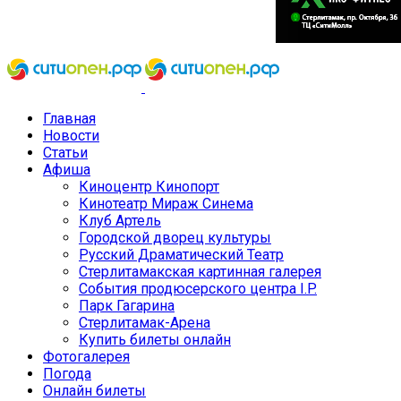
Главная
Новости
Статьи
Афиша
Киноцентр Кинопорт
Кинотеатр Мираж Синема
Клуб Артель
Городской дворец культуры
Русский Драматический Театр
Стерлитамакская картинная галерея
События продюсерского центра I.P.
Парк Гагарина
Стерлитамак-Арена
Купить билеты онлайн
Фотогалерея
Погода
Онлайн билеты