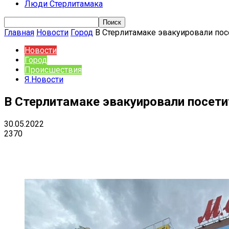
Люди Стерлитамака
Главная
Новости
Город
В Стерлитамаке эвакуировали посе
Новости
Город
Происшествия
Я.Новости
В Стерлитамаке эвакуировали посети
30.05.2022
2370
Поделиться
VK
Telegram
Ema