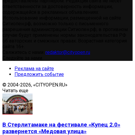
предоставлены партнером. Редакция сайта не несет
ответственности за достоверность информации,
содержащейся в рекламных объявлениях.
Использование информации, размещенной на сайте
Ситиопен.рф, возможно только с письменного
разрешения администрации Ситиопен.рф, в противном
случае будут применены нормы законодательства РФ
об авторских и смежных правах. Возрастная категория
сайта 16+.
Свяжитесь с нами:
redaktor@cityopen.ru
Следуйте за нами
Реклама на сайте
Предложить событие
© 2004-2026, «CITYOPEN.RU»
Читать еще
В Стерлитамаке на фестивале «Купец 2.0»
развернется «Медовая улица»