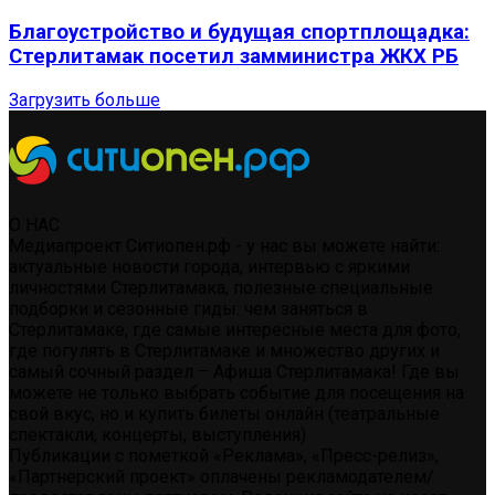
Благоустройство и будущая спортплощадка:
Стерлитамак посетил замминистра ЖКХ РБ
Загрузить больше
О НАС
Медиапроект Ситиопен.рф - у нас вы можете найти:
актуальные новости города, интервью с яркими
личностями Стерлитамака, полезные специальные
подборки и сезонные гиды: чем заняться в
Стерлитамаке, где самые интересные места для фото,
где погулять в Стерлитамаке и множество других и
самый сочный раздел – Афиша Стерлитамака! Где вы
можете не только выбрать событие для посещения на
свой вкус, но и купить билеты онлайн (театральные
спектакли, концерты, выступления)
Публикации с пометкой «Реклама», «Пресс-релиз»,
«Партнерский проект» оплачены рекламодателем/