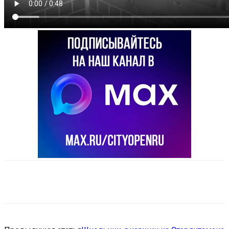
VK
Telegram
Email
Copy URL