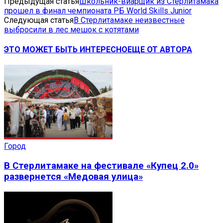
Предыдущая статья
Школьник-виарщик из Стерлитамака
прошел в финал чемпионата РБ World Skills Junior
Следующая статья
В Стерлитамаке неизвестные
выбросили в лес мешок с котятами
ЭТО МОЖЕТ БЫТЬ ИНТЕРЕСНО
ЕЩЕ ОТ АВТОРА
Город
В Стерлитамаке на фестивале «Купец 2.0»
развернется «Медовая улица»