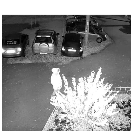
VK
Telegram
Email
Copy URL