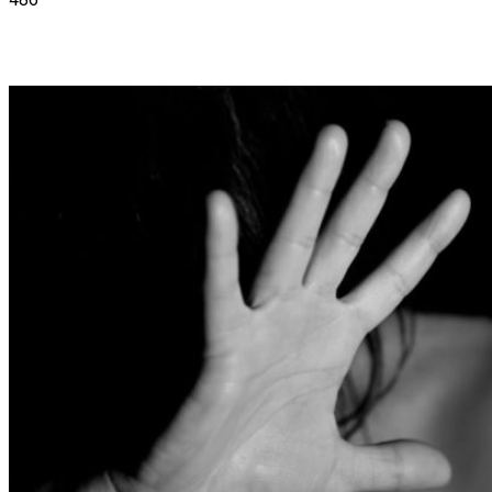
VK
Telegram
Email
Copy URL