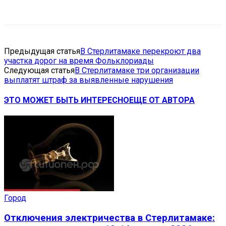
VK
Telegram
Email
Copy URL
Предыдущая статья
В Стерлитамаке перекроют два
участка дорог на время Фольклориады
Следующая статья
В Стерлитамаке три организации
выплатят штраф за выявленные нарушения
ЭТО МОЖЕТ БЫТЬ ИНТЕРЕСНО
ЕЩЕ ОТ АВТОРА
Город
Отключения электричества в Стерлитамаке: