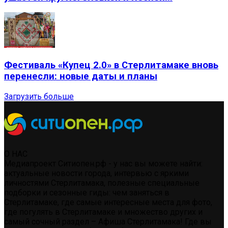
Фестиваль «Купец 2.0» в Стерлитамаке вновь
перенесли: новые даты и планы
Загрузить больше
О НАС
Медиапроект Ситиопен.рф - у нас вы можете найти:
актуальные новости города, интервью с яркими
личностями Стерлитамака, полезные специальные
подборки и сезонные гиды: чем заняться в
Стерлитамаке, где самые интересные места для фото,
где погулять в Стерлитамаке и множество других и
самый сочный раздел – Афиша Стерлитамака! Где вы