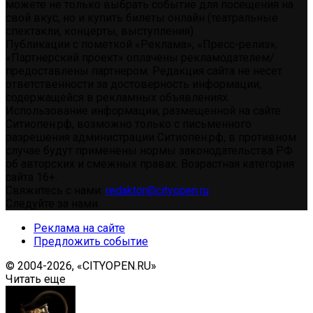
можете не только выбрать событие для посещения на
свой вкус, но и купить билеты онлайн (театральные
спектакли, концерты, выступления)
Публикации с пометкой «Реклама», «Пресс-релиз»,
«Партнерский проект» оплачены рекламодателем/
предоставлены партнером. Редакция сайта не несет
ответственности за достоверность информации,
содержащейся в рекламных объявлениях.
Использование информации, размещенной на сайте
Ситиопен.рф, возможно только с письменного
разрешения администрации Ситиопен.рф, в противном
случае будут применены нормы законодательства РФ
об авторских и смежных правах. Возрастная категория
сайта 16+.
Свяжитесь с нами:
redaktor@cityopen.ru
Следуйте за нами
Реклама на сайте
Предложить событие
© 2004-2026, «CITYOPEN.RU»
Читать еще