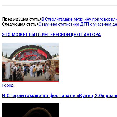
Предыдущая статья
В Стерлитамаке мужчину приговорили
Следующая статья
Озвучена статистика ДТП с участием де
ЭТО МОЖЕТ БЫТЬ ИНТЕРЕСНО
ЕЩЕ ОТ АВТОРА
Город
В Стерлитамаке на фестивале «Купец 2.0» раз