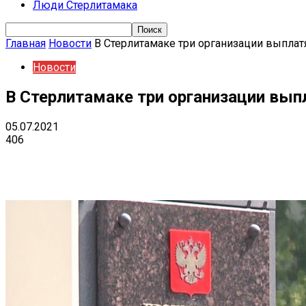
Люди Стерлитамака
Главная
Новости
В Стерлитамаке три организации выпла
Новости
В Стерлитамаке три организации вы
05.07.2021
406
Поделиться
VK
Telegram
Ema