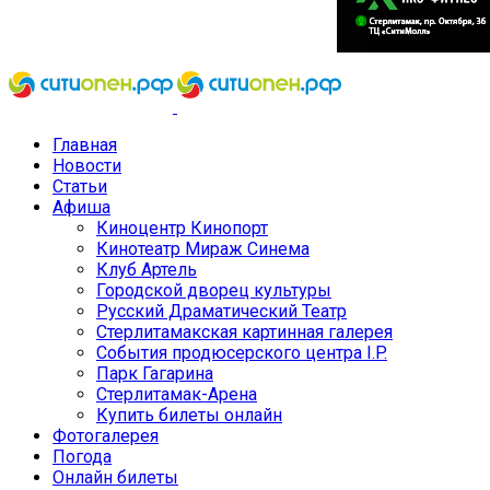
Главная
Новости
Статьи
Афиша
Киноцентр Кинопорт
Кинотеатр Мираж Синема
Клуб Артель
Городской дворец культуры
Русский Драматический Театр
Стерлитамакская картинная галерея
События продюсерского центра I.P.
Парк Гагарина
Стерлитамак-Арена
Купить билеты онлайн
Фотогалерея
Погода
Онлайн билеты