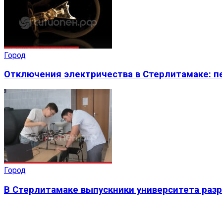
Город
Отключения электричества в Стерлитамаке: пе
Город
В Стерлитамаке выпускники университета раз