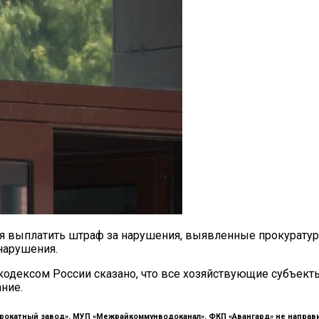
ся выплатить штраф за нарушения, выявленные прокуратур
нарушения.
дексом России сказано, что все хозяйствующие субъекты
ние.
рокатный завод», МУП «Межрайкоммунводоканал», ФКП «Авангард» не направил