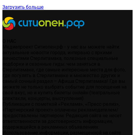
Загрузить больше
О НАС
Медиапроект Ситиопен.рф - у нас вы можете найти:
актуальные новости города, интервью с яркими
личностями Стерлитамака, полезные специальные
подборки и сезонные гиды: чем заняться в
Стерлитамаке, где самые интересные места для фото,
где погулять в Стерлитамаке и множество других и
самый сочный раздел – Афиша Стерлитамака! Где вы
можете не только выбрать событие для посещения на
свой вкус, но и купить билеты онлайн (театральные
спектакли, концерты, выступления)
Публикации с пометкой «Реклама», «Пресс-релиз»,
«Партнерский проект» оплачены рекламодателем/
предоставлены партнером. Редакция сайта не несет
ответственности за достоверность информации,
содержащейся в рекламных объявлениях.
Использование информации, размещенной на сайте