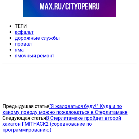
ТЕГИ
асфальт
дорожные службы
провал
яма
ямочный ремонт
VK
Telegram
Email
Copy URL
Предыдущая статья
“Я жаловаться буду!” Куда и по
какому поводу можно пожаловаться в Стерлитамаке
Следующая статья
В Стерлитамаке пройдет второй
хакатон FMITHACK2 (соревнование по
программированию)