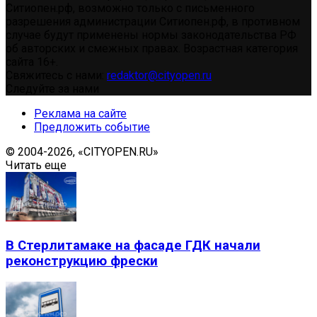
Ситиопен.рф, возможно только с письменного
разрешения администрации Ситиопен.рф, в противном
случае будут применены нормы законодательства РФ
об авторских и смежных правах. Возрастная категория
сайта 16+.
Свяжитесь с нами:
redaktor@cityopen.ru
Следуйте за нами
Реклама на сайте
Предложить событие
© 2004-2026, «CITYOPEN.RU»
Читать еще
В Стерлитамаке на фасаде ГДК начали
реконструкцию фрески