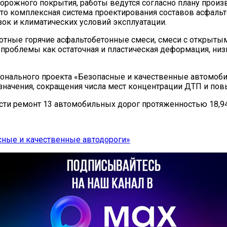
орожного покрытия, работы ведутся согласно плану произ
то комплексная система проектирования составов асфаль
зок и климатических условий эксплуатации.
отные горячие асфальтобетонные смеси, смеси с открыты
 проблемы как остаточная и пластическая деформация, ни
ционального проекта «Безопасные и качественные автомоб
значения, сокращения числа мест концентрации ДТП и по
ести ремонт 13 автомобильных дорог протяженностью 18,9
сные и качественные автодороги»