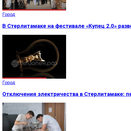
Город
В Стерлитамаке на фестивале «Купец 2.0» раз
Город
Отключения электричества в Стерлитамаке: пе