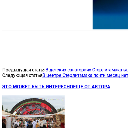
Поделиться
VK
Telegram
Ema
Предыдущая статья
В детских санаториях Стерлитамака
Следующая статья
В центре Стерлитамака почти месяц не
ЭТО МОЖЕТ БЫТЬ ИНТЕРЕСНО
ЕЩЕ ОТ АВТОРА