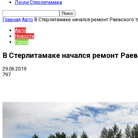
Люди Стерлитамака
Главная
Авто
В Стерлитамаке начался ремонт Раевского т
Авто
Новости
Город
В Стерлитамаке начался ремонт Раев
29.06.2019
797
Поделиться
VK
Telegram
Ema