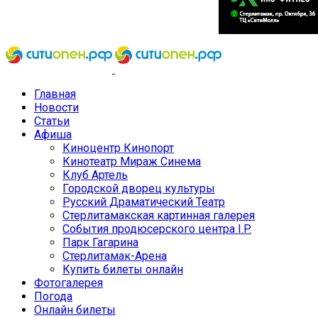
Главная
Новости
Статьи
Афиша
Киноцентр Кинопорт
Кинотеатр Мираж Синема
Клуб Артель
Городской дворец культуры
Русский Драматический Театр
Стерлитамакская картинная галерея
События продюсерского центра I.P.
Парк Гагарина
Стерлитамак-Арена
Купить билеты онлайн
Фотогалерея
Погода
Онлайн билеты