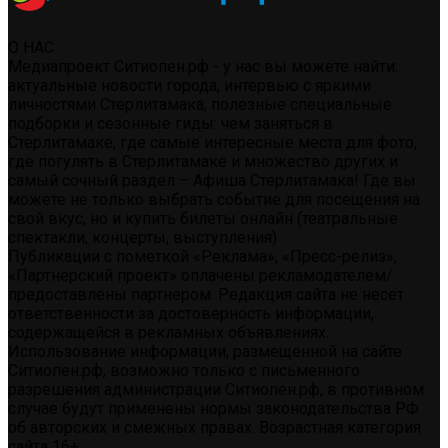
О НАС
Медиапроект Ситиопен.рф - у нас вы можете найти:
актуальные новости города, интервью с яркими
личностями Стерлитамака, полезные специальные
подборки и сезонные гиды: чем заняться в
Стерлитамаке, где самые интересные места для фото,
где погулять в Стерлитамаке и множество других и
самый сочный раздел – Афиша Стерлитамака! Где вы
можете не только выбрать событие для посещения на
свой вкус, но и купить билеты онлайн (театральные
спектакли, концерты, выступления)
Публикации с пометкой «Реклама», «Пресс-релиз»,
«Партнерский проект» оплачены рекламодателем/
предоставлены партнером. Редакция сайта не несет
ответственности за достоверность информации,
содержащейся в рекламных объявлениях.
Использование информации, размещенной на сайте
Ситиопен.рф, возможно только с письменного
разрешения администрации Ситиопен.рф, в противном
случае будут применены нормы законодательства РФ
об авторских и смежных правах. Возрастная категория
сайта 16+.