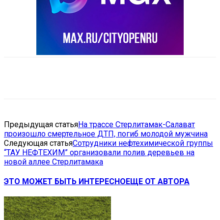
VK
Telegram
Email
Copy URL
Предыдущая статья
На трассе Стерлитамак-Салават
произошло смертельное ДТП, погиб молодой мужчина
Следующая статья
Сотрудники нефтехимической группы
“ТАУ НЕФТЕХИМ” организовали полив деревьев на
новой аллее Стерлитамака
ЭТО МОЖЕТ БЫТЬ ИНТЕРЕСНО
ЕЩЕ ОТ АВТОРА