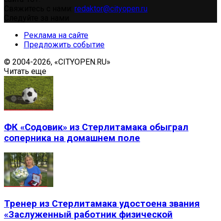
Свяжитесь с нами:
redaktor@cityopen.ru
Следуйте за нами
Реклама на сайте
Предложить событие
© 2004-2026, «CITYOPEN.RU»
Читать еще
ФК «Содовик» из Стерлитамака обыграл
соперника на домашнем поле
Тренер из Стерлитамака удостоена звания
«Заслуженный работник физической