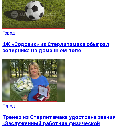
Город
ФК «Содовик» из Стерлитамака обыграл
соперника на домашнем поле
Город
Тренер из Стерлитамака удостоена звания
«Заслуженный работник физической