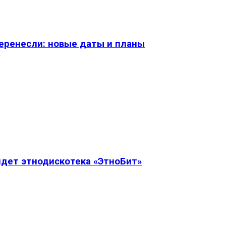
перенесли: новые даты и планы
дет этнодискотека «ЭтноБит»