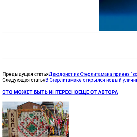
Поделиться
VK
Telegram
Ema
Предыдущая статья
Дзюдоист из Стерлитамака привез “зо
Следующая статья
В Стерлитамаке открылся новый уличн
ЭТО МОЖЕТ БЫТЬ ИНТЕРЕСНО
ЕЩЕ ОТ АВТОРА