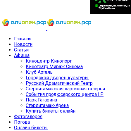
Главная
Новости
Статьи
Афиша
Киноцентр Кинопорт
Кинотеатр Мираж Синема
Клуб Артель
Городской дворец культуры
Русский Драматический Театр
Стерлитамакская картинная галерея
События продюсерского центра I.P.
Парк Гагарина
Стерлитамак-Арена
Купить билеты онлайн
Фотогалерея
Погода
Онлайн билеты