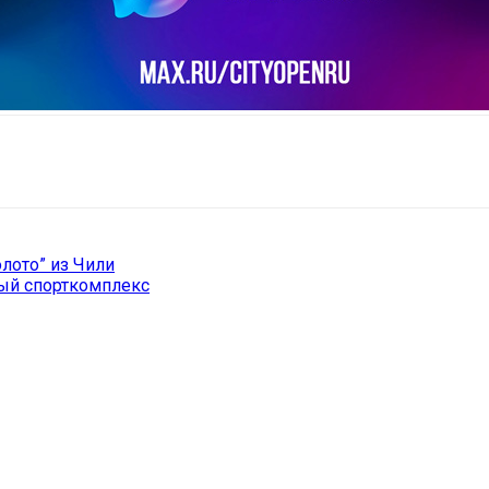
il
Copy URL
лото” из Чили
ый спорткомплекс