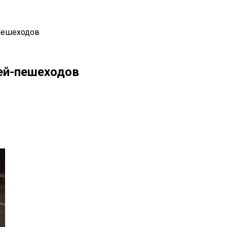
-пешеходов
ей-пешеходов
il
Copy URL