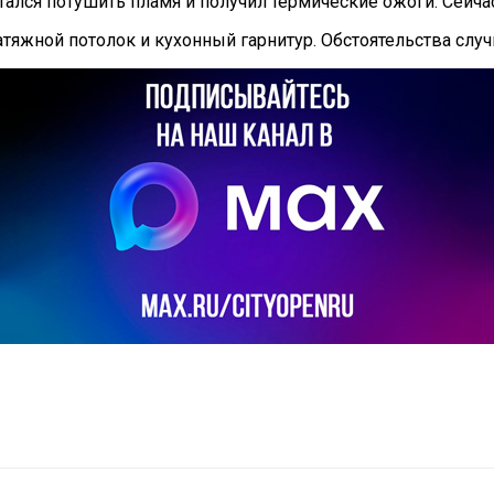
ытался потушить пламя и получил термические ожоги. Сейч
тяжной потолок и кухонный гарнитур. Обстоятельства слу