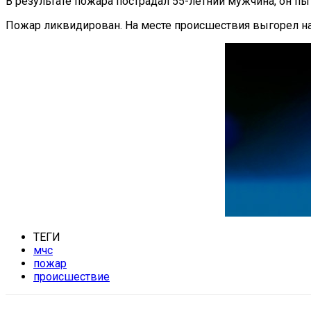
В результате пожара пострадал 55-летний мужчина, он п
Пожар ликвидирован. На месте происшествия выгорел на
ТЕГИ
мчс
пожар
происшествие