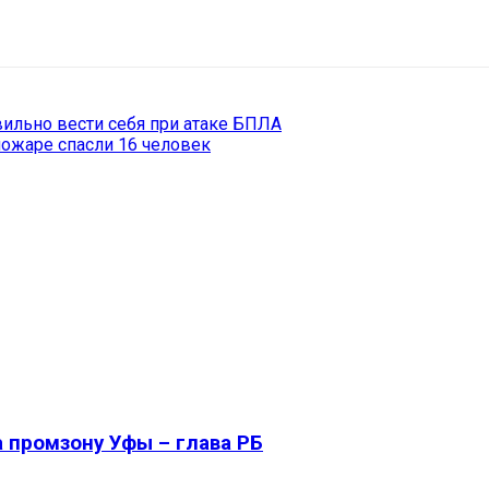
il
Copy URL
вильно вести себя при атаке БПЛА
пожаре спасли 16 человек
 промзону Уфы – глава РБ