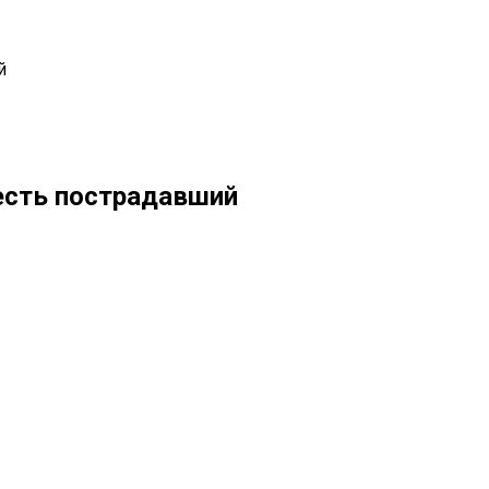
й
 есть пострадавший