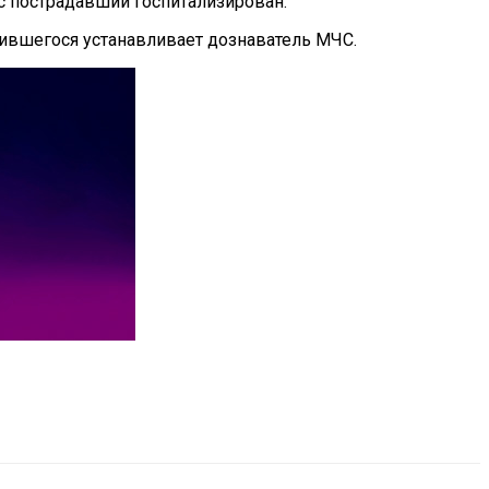
ас пострадавший госпитализирован.
чившегося устанавливает дознаватель МЧС.