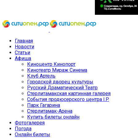
Главная
Новости
Статьи
Афиша
Киноцентр Кинопорт
Кинотеатр Мираж Синема
Клуб Артель
Городской дворец культуры
Русский Драматический Театр
Стерлитамакская картинная галерея
События продюсерского центра I.P.
Парк Гагарина
Стерлитамак-Арена
Купить билеты онлайн
Фотогалерея
Погода
Онлайн билеты