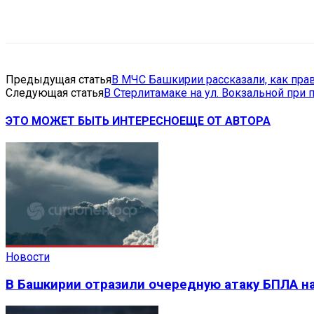
Поделиться
VK
Telegram
Ema
Предыдущая статья
В МЧС Башкирии рассказали, как пра
Следующая статья
В Стерлитамаке на ул. Вокзальной при 
ЭТО МОЖЕТ БЫТЬ ИНТЕРЕСНО
ЕЩЕ ОТ АВТОРА
Новости
В Башкирии отразили очередную атаку БПЛА на