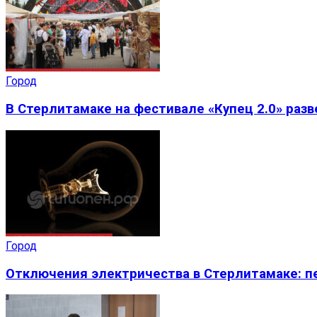
Город
В Стерлитамаке на фестивале «Купец 2.0» раз
Город
Отключения электричества в Стерлитамаке: пе