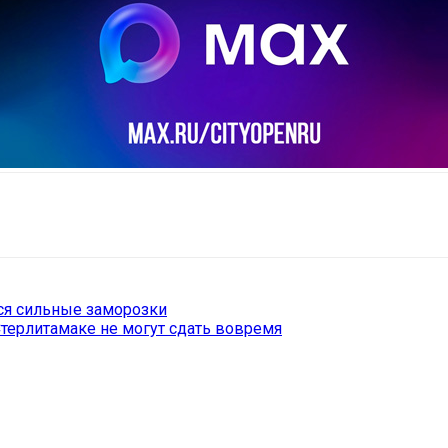
il
Copy URL
ся сильные заморозки
терлитамаке не могут сдать вовремя