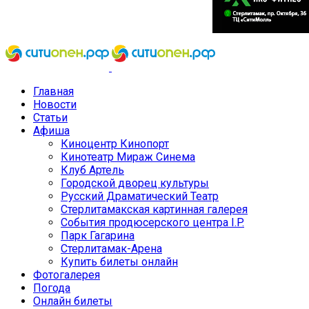
Главная
Новости
Статьи
Афиша
Киноцентр Кинопорт
Кинотеатр Мираж Синема
Клуб Артель
Городской дворец культуры
Русский Драматический Театр
Стерлитамакская картинная галерея
События продюсерского центра I.P.
Парк Гагарина
Стерлитамак-Арена
Купить билеты онлайн
Фотогалерея
Погода
Онлайн билеты